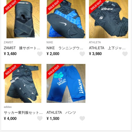
ZAMST
NIKE
ATHLETA
ZAMST 膝サポート（ZK-7）
NIKE ランニングウェア 上下セット
ATHLETA 上下ジャージ
¥
3,480
¥
2,000
¥
3,980
adidas
サッカー審判服セットと小物
ATHLETA パンツ
¥
4,000
¥
1,500