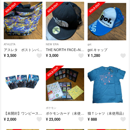
ATHLETA
NEW ERA
gol.
アスレタ ボストンバッグ
THE NORTH FACE×NEW ERA メッシュキャップ
gol.キャップ
¥
3,500
¥
3,000
¥
1,280
ポケモン
【未開封】ワンピース フィギュア3体SET
ポケモンカード（未使用） 他
猫Ｔシャツ（未使用品）
¥
2,000
¥
23,000
¥
888