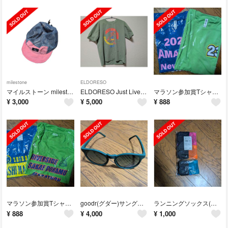
milestone
ELDORESO
マイルストーン milestone ORIGINAL CAP オリジナルキャッ…
ELDORESO Just Live Tee Tシャツ
マラソン参加賞Tシャツ(未使用)
¥
3,000
¥
5,000
¥
888
マラソン参加賞Tシャツ(未使用)
goodr(グダー)サングラス
ランニングソックス(レディース)
¥
888
¥
4,000
¥
1,000