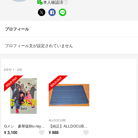
本人確認済
プロフィール
プロフィール文が設定されていません
2件中 1 - 2件
ALLDOCUBE
Gメン 豪華版Blu-ray Blu-ray
【純正】ALLDOCUBE iPlay60 pro 専用ケース 手帳型11インチ
¥
3,100
¥
888