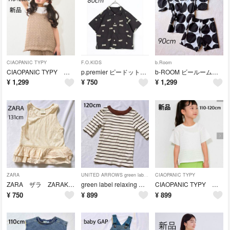
CIAOPANIC TYPY
F.O.KIDS
b.Room
CIAOPANIC TYPY チャオパニックティピー キッズ キャミソール
p.premier ピードットプルミエ 半袖シャツ リンク 80cm
b-ROOM ビールーム 甚平 90cm ドット柄 モノトーン
¥
1,299
¥
750
¥
1,299
ZARA
UNITED ARROWS green label relaxing
CIAOPANIC TYPY
ZARA ザラ ZARAKIDS ザラキッズ フリルタンクトップ 131cm
green label relaxing Robert P. Miller 別注
CIAOPANIC TYPY チャオパニックティピー キッズ 半袖Tシャツ
¥
750
¥
899
¥
899