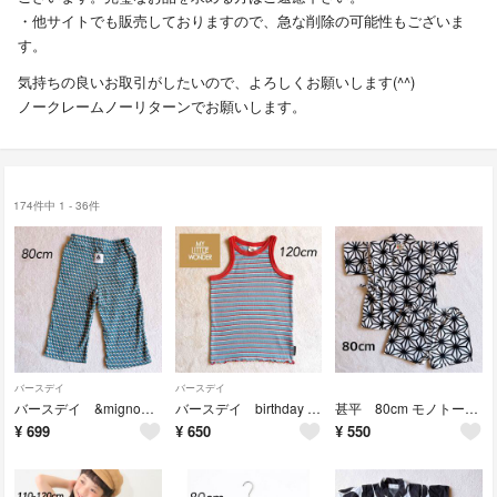
・他サイトでも販売しておりますので、急な削除の可能性もございま
す。
気持ちの良いお取引がしたいので、よろしくお願いします(^^)
ノークレームノーリターンでお願いします。
174件中 1 - 36件
バースデイ
バースデイ
バースデイ &mignon アンドミニョン パンツ 長ズボン 80cm
バースデイ birthday マイリトルワンダー ボーダータンクトップ
甚平 80cm モノトーン ベビー キッズ
¥
699
¥
650
¥
550