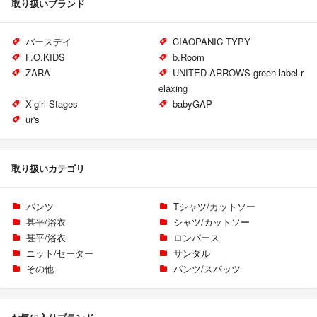
取り扱いブランド
バースデイ
CIAOPANIC TYPY
F.O.KIDS
b.Room
ZARA
UNITED ARROWS green label r
elaxing
X-girl Stages
babyGAP
ur's
取り扱いカテゴリ
パンツ
Tシャツ/カットソー
甚平/浴衣
シャツ/カットソー
甚平/浴衣
ロンパース
ニット/セーター
サンダル
その他
パンツ/スパッツ