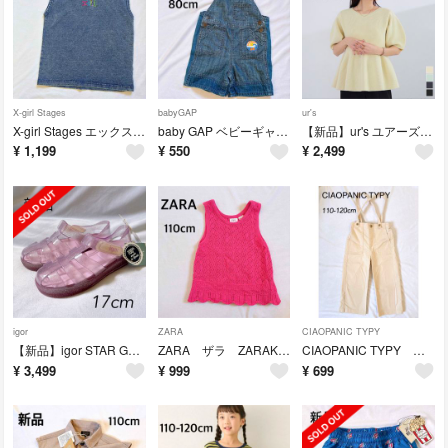
X-girl Stages
babyGAP
ur's
X-girl Stages エックスガール タンクトップ 110cm
baby GAP ベビーギャップ オーバーオール ショート 80cm 半ズボン
【新品】ur's ユアーズ フレアデザインニットトップス Mサイズ ペプラム
¥
1,199
¥
550
¥
2,499
igor
ZARA
CIAOPANIC TYPY
【新品】igor STAR GLITTER イゴール サンダル キッズ スター
ZARA ザラ ZARAKIDS ザラキッズ タンクトップ 110cm
CIAOPANIC TYPY チャオパニックティピー キッズ サス付きパンツ
¥
3,499
¥
999
¥
699