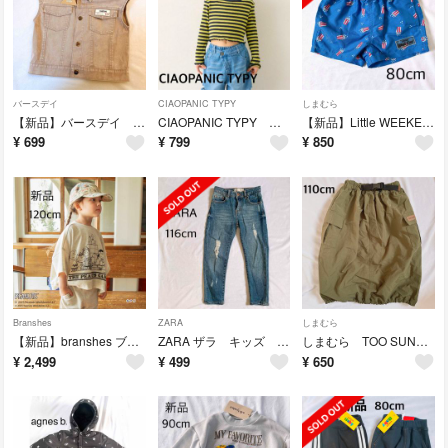
バースデイ
CIAOPANIC TYPY
しまむら
【新品】バースデイ MY LITTLE WONDER マイリトルワンダー ベスト
CIAOPANIC TYPY チャオパニックティピー キッズ 長袖トップス
【新品】Little WEEKEND リトルウィークエンド サーフパンツ 水着
¥
699
¥
799
¥
850
Branshes
ZARA
しまむら
【新品】branshes ブランシェス ピーナッツ75周年 7分袖Tシャツ
ZARA ザラ キッズ ダメージデニム 116cm
しまむら TOO SUNDAY とうくん バルーンカーゴスカート 110cm
¥
2,499
¥
499
¥
650