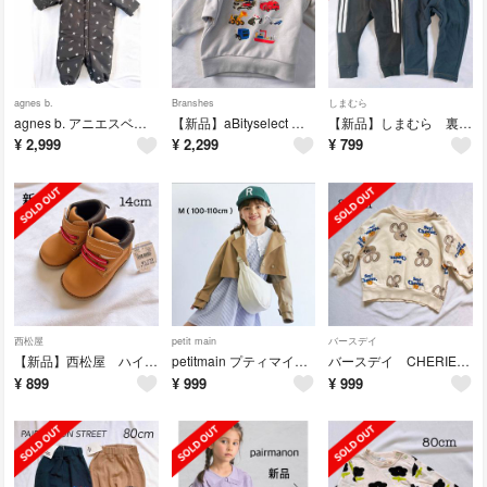
agnes b.
Branshes
しまむら
agnes b. アニエスベー ベビー アウター 赤ちゃん 総柄
【新品】aBityselect アビティセレクト 裏毛トレーナー 90cm 新作
【新品】しまむら 裏起毛パンツ 2点セット 80cm 長ズボン
¥
2,999
¥
2,299
¥
799
西松屋
petit main
バースデイ
【新品】西松屋 ハイカット スニーカー シューズ 靴 ブーツ 14cm
petitmain プティマイン ショートトレンチコート 100cm 110cm
バースデイ CHERIER シェリール 裏毛トレーナー 80cm ネズミ 総柄
¥
899
¥
999
¥
999