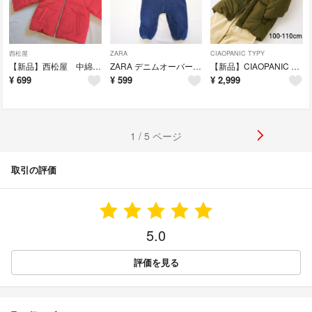
西松屋
ZARA
CIAOPANIC TYPY
【新品】西松屋 中綿アウター 80cm 赤
ZARA デニムオーバーオール サロペット 74cm
【新品】CIAOPANIC TYPY チャオパニックティピー 中綿ダウン キッズ
¥
699
¥
599
¥
2,999
1 / 5 ページ
取引の評価
5.0
評価を見る