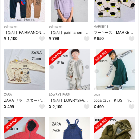
pairmanon
pairmanon
MARKEY'S
【新品】PAIRMANON STREET ペアマノンストリート パンツ 80cm
【新品】pairmanon ペアマノン トップス 120cm 130cm
マーキーズ MARKEY'S HOGAN RANCH WEAR 総柄ロンT
¥
1,100
¥
799
¥
950
ZARA
LOWRYS FARM
coca
ZARA ザラ スヌーピー PEANUTS ロンT 74cm
【新品】LOWRYSFARM ローリーズファーム キッズ ストライプシャツ
coca コカ KIDS キッズ キャミワンピース 100cm
¥
499
¥
2,100
¥
499