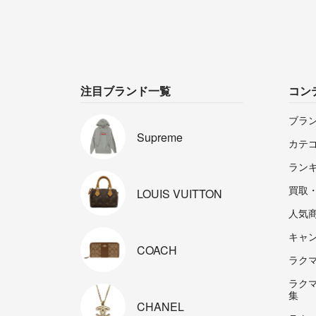
注目ブランド一覧
コン
ブラ
Supreme
カテ
ラン
買取
LOUIS
VUITTON
人気
キャ
COACH
ラクマp
ラク
集
CHANEL