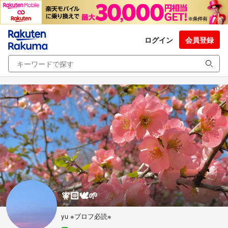
ログイン
会員登録
🧚🏻🕊🌱
yu ※プロフ必読※