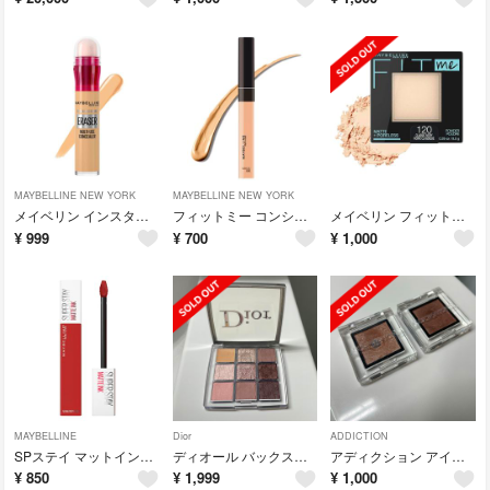
MAYBELLINE NEW YORK
MAYBELLINE NEW YORK
メイベリン インスタント コンシーラー R 122(6ml)
フィットミー コンシーラー 15 ピンク系の明るめの肌色用(6.8ml)
メイベリン フィットミー パウダー M ファンデーション 120
¥
999
¥
700
¥
1,000
MAYBELLINE
Dior
ADDICTION
SPステイ マットインク 118 華やかなクラシカルレッド リキッド リップ
ディオール バックステージアイパレット002クール
アディクション アイシャドウ 002P、006Pセット
¥
850
¥
1,999
¥
1,000