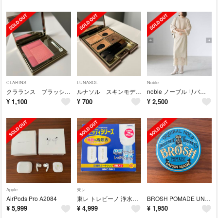
CLARINS
LUNASOL
Noble
クラランス ブラッシュプロディジュ03マイアミピンク
ルナソル スキンモデリングアイズ 01 beige beige
noble ノーブル リバーラインスカート グリーン
¥
1,100
¥
700
¥
2,500
Apple
東レ
AirPods Pro A2084
東レ トレビーノ 浄水器 カセッティ交換用カートリッジ 時短・高除去 MKCSM
BROSH POMADE UNSCENTED ブロッシュポマード
¥
5,999
¥
4,999
¥
1,950