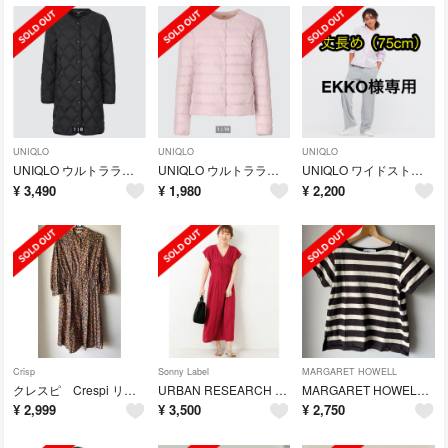
UNIQLO
UNIQLO
UNIQLO
UNIQLO ウルトラライトダウンリラックスコート
UNIQLO ウルトラライトダウンコンパクトジャケット 2021年モデル
UNIQLO ワイドストレートパンツ 丈長め75cm
¥
3,490
¥
1,980
¥
2,200
Crisp
Sonny Label
MARGARET HOWELL
クレスピ Crespi リバティワンピース シャツワンピース
URBAN RESEARCH Sonny Label マキシワンピース
MARGARET HOWELL マーガレットハウエル MHL. コットンTシャツ
¥
2,999
¥
3,500
¥
2,750