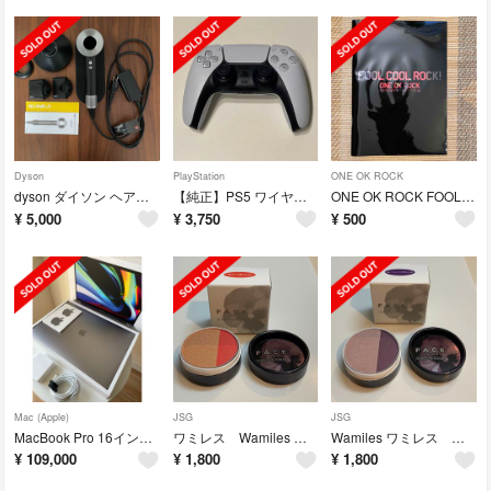
Dyson
PlayStation
ONE OK ROCK
dyson ダイソン ヘアドライヤー ジャンク品
【純正】PS5 ワイヤレスコントローラー ジャンク品
ONE OK ROCK FOOL COOL ROCK! パンフレット
¥
5,000
¥
3,750
¥
500
Mac (Apple)
JSG
JSG
MacBook Pro 16インチ A2141
ワミレス Wamiles フェイスデュアルアイカラー サニーオレンジ
Wamiles ワミレス フェイスデュアルアイカラー ムーンバイオレット
¥
109,000
¥
1,800
¥
1,800