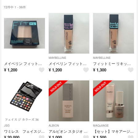
72件中 1 - 36件
MAYBELLINE
MAYBELLINE
メイベリン フィットミー パウダーM 220
メイベリン フィットミー リキッドファンデーションDN 113 30ML
フィットミー リキッド ファンデーションR(マット)115 自然な明るさ(ピンク系)(30ml)
¥
1,200
¥
1,200
¥
1,300
JSG
ALBION
MAQuillAGE
ワミレス フェイスジカラーズ39 ブラシ付
アルビオン スタジオ リングライト ディフェンダー SPF35 PA＋＋＋ 30
【セット】マキアージュ エッセンスリキッドEX＋エッセンスベースEX
¥
20,000
¥
1,000
¥
1,500