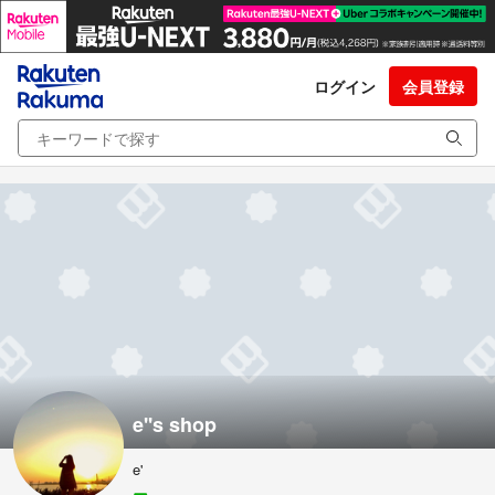
ログイン
会員登録
e''s shop
e'