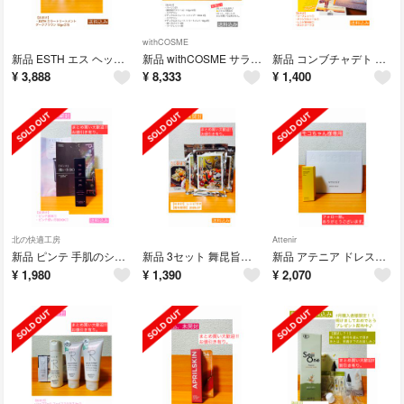
withCOSME
新品 ESTH エス ヘッドスパシャンプー クリームシャンプー 380g
新品 withCOSME サラフェプラス サラフェ 3点セット 顔汗対策 おまけ
新品 コンブチャデト KOMBUBHA DETO 7本入り フルーティー味
¥
3,888
¥
8,333
¥
1,400
北の快適工房
Attenir
新品 ピンテ 手肌のシワ改善クリーム おまけ付き PINTE
新品 3セット 舞昆旨だし 8g×14袋 おまけ付き
新品 アテニア ドレススノー 2週間セット お試し おまけ付き Attenir
¥
1,980
¥
1,390
¥
2,070