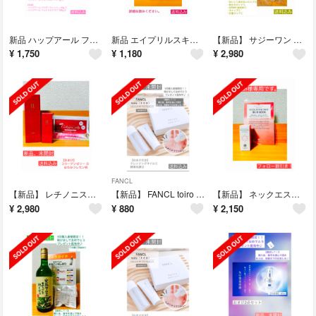
新品 ハップアール フェイススクラブ 100g パウダーウォッシュ 50g
新品 エイプリルスキン ムードブラーリングリップティント#04 ローズミューリー
【新品】 サジーワン SajiOne 900ml おまけ付き
¥
1,750
¥
1,180
¥
2,980
FANCL
【新品】 レチノニスタセラム トリートメントクリーム おまけ付き OZIO
【新品】 FANCL toiro トライアルキット ファンケル トイロ おまけ付
【新品】 ネックエステミスト 30ml 首専用美容液 おまけ付き
¥
2,980
¥
880
¥
2,150