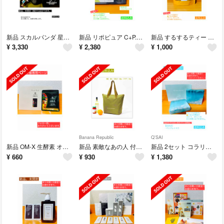
新品 スカルパンダ 星夜之眸 Darkness SKULLPANDA ダークネス
新品 リポピュア C+P.E Lipopure 3g×30本
新品 するするティー 15包 養生仙薬研究
¥
3,330
¥
2,380
¥
1,000
Banana Republic
Q'SAI
新品 OM-X 生酵素 オーエム エックス 14粒 7日分
新品 素敵なあの人 付録 BANANAREPUBLIC 撥水加工 大容量バッグ
新品 2セット コラリッチ ソア ハリ体感 トライアルセット 約14日間
¥
660
¥
930
¥
1,380