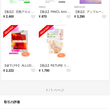
FANCL
AMPLEUR
【新品】 完熟アロエ まるごと純しぼり 500ml おまけ付き 2本セット有り
【新品】FANCL toiro トライアルキット ファンケル トイロ おまけ付き
【新品】 アンプルール ルミナスHQブースター 40ml おまけ付き 2点
¥
2,400
¥
870
¥
3,290
【値下げ中】 ALLUDEM ダーマリフトマスク 2箱
【新品】RETURE リチュレ マイルドケアミルク
¥
2,222
¥
1,790
1 / 1 ページ
取引の評価