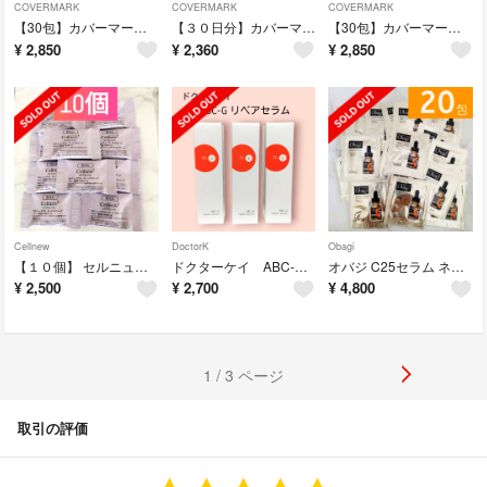
COVERMARK
COVERMARK
COVERMARK
【30包】カバーマーク セルアドバンスト ローションWS 化粧水
【３０日分】カバーマーク フローレスフィット ファンデーション 〈FR20〉
【30包】カバーマーク セルアドバンスト ローションWS 化粧水
¥
2,850
¥
2,360
¥
2,850
Cellnew
DoctorK
Obagi
【１０個】 セルニュープラス ピーリングソープ サンプル
ドクターケイ ABC-Gリペアセラム 9ml ×３本セット
オバジ C25セラム ネオ 〈美容液〉 サンプル２０包
¥
2,500
¥
2,700
¥
4,800
1 / 3 ページ
取引の評価