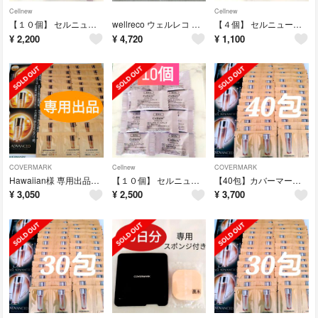
Cellnew
Cellnew
【１０個】 セルニュープラス ピーリングソープ サンプル ミニサイズ
wellreco ウェルレコ 糖脂サプリメント （180粒 30日分）
【４個】 セルニュープラス ピーリングソープ サンプル ミニサイズ
¥
2,200
¥
4,720
¥
1,100
COVERMARK
Cellnew
COVERMARK
Hawaiian様 専用出品です
【１０個】 セルニュープラス ピーリングソープ サンプル
【40包】カバーマーク セルアドバンスト ローションWS 化粧水
¥
3,050
¥
2,500
¥
3,700