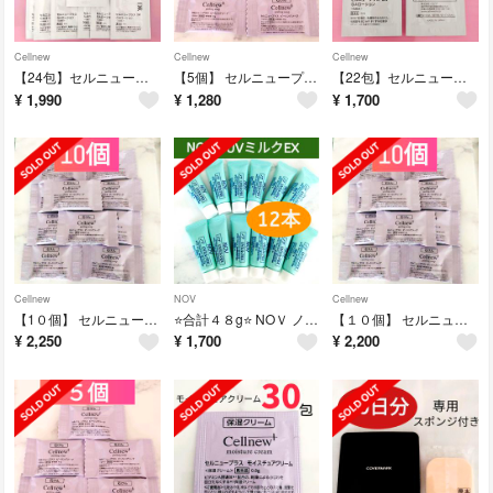
Cellnew
Cellnew
Cellnew
【24包】セルニュープラスDR GAローション 化粧水 サンプル
【5個】 セルニュープラス ピーリングソープ サンプル ミニサイズ
【22包】セルニュープラスDR GAローション
¥
1,990
¥
1,280
¥
1,700
Cellnew
NOV
Cellnew
【1０個】 セルニュープラス ピーリングソープ サンプル ミニサイズ
⭐合計４８g⭐ NOＶ ノブ UVミルクEX （４g ×１２本） 日焼け止め
【１０個】 セルニュープラス ピーリングソープ サンプル ミニサイズ
¥
2,250
¥
1,700
¥
2,200