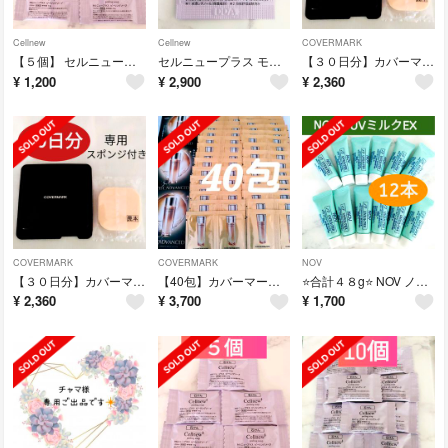
Cellnew
Cellnew
COVERMARK
【５個】 セルニュープラス ピーリングソープ サンプル ミニサイズ
セルニュープラス モイスチュアクリーム 保湿クリーム （３０包）
【３０日分】カバーマーク フローレスフィット ファンデーション 〈FR20〉
¥
1,200
¥
2,900
¥
2,360
COVERMARK
COVERMARK
NOV
【３０日分】カバーマーク フローレスフィット ファンデーション 〈FR20〉
【40包】カバーマーク セルアドバンスト ローションWS 化粧水
⭐合計４８g⭐ NOV ノブ UVミルクEX （４g ×１２本） 日焼け止め
¥
2,360
¥
3,700
¥
1,700