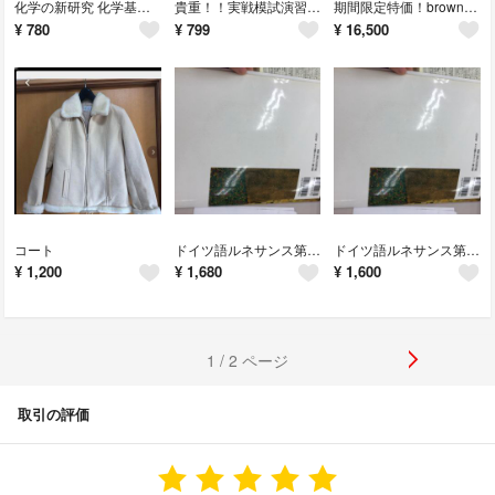
化学の新研究 化学基礎収録
貴重！！実戦模試演習 東京大学への数学 ２０１５
期間限定特価！brown マルチクイック9
¥
780
¥
799
¥
16,500
コート
ドイツ語ルネサンス第3版
ドイツ語ルネサンス第3版
¥
1,200
¥
1,680
¥
1,600
1 / 2 ページ
取引の評価