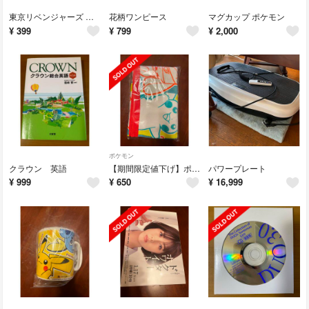
東京リベンジャーズ 映画特典！！
花柄ワンピース
マグカップ ポケモン
¥
399
¥
799
¥
2,000
ポケモン
クラウン 英語
【期間限定値下げ】ポケモン バスタオル
パワープレート
¥
999
¥
650
¥
16,999