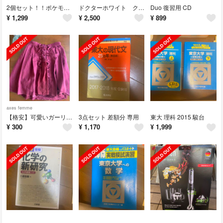
2個セット！！ポケモンマグカップ
ドクターホワイト クリアファイル 1枚
Duo 復習用 CD
¥
1,299
¥
2,500
¥
899
axes femme
【格安】可愛いガーリー ワインレッド スカート
3点セット 差額分 専用
東大 理科 2015 駿台
¥
300
¥
1,170
¥
1,999