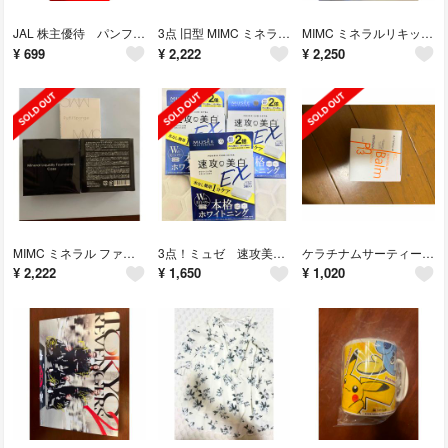
JAL 株主優待 パンフレット
3点 旧型 MIMC ミネラルリキッドファンデーション
MIMC ミネラルリキッドファンデーション 旧型
¥
699
¥
2,222
¥
2,250
MIMC ミネラル ファンデーション 3点セット
3点！ミュゼ 速攻美白ホームホワイトニング
ケラチナムサーティーン スタイリング バーム
¥
2,222
¥
1,650
¥
1,020