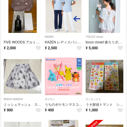
KAZEN
TOCCO closet
FIVE WOODS アルミマウンテンボトル
KAZEN レディスパンツ 医療白衣 ホワイト M 844-40
tocco closet 後ろリボン付き立体フラワーギャザーブラウス
¥
2,000
¥
2,500
¥
5,000
MISCH MASCH
ポケモン
サンエックス
ミッシュマッシュ スカート
うちのポケモンマスコット しらんぷり
うそ探偵トマント シール
¥
900
¥
400
¥
1,000