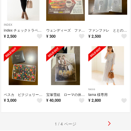
INDEX
index チェックトラペーズミニスカート
ウェンディーズ ファーストキッチン OTOKU定期券
ファンファレ ととのうみすと 150ml×2
¥
2,500
¥
300
¥
2,500
tocco
ペスカ ピクジェリーセラムパウダリーBB-EX
宝塚雪組 ローマの休日 DVD
tama 様専用
¥
3,000
¥
40,000
¥
2,800
1 / 4 ページ