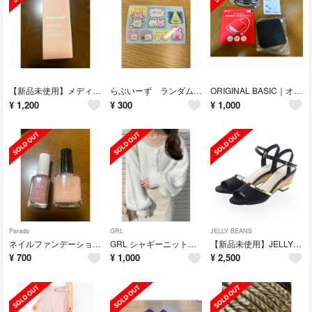
【新品未使用】メディキューブ コラーゲンナイトラッピングマスク
らぶいーず ランダムシール第3弾 ファミマ
ORIGINAL BASIC｜オリジナルベーシック ポータブルDVDドライブ C
¥
1,200
¥
300
¥
1,000
Parado
GRL
JELLY BEANS
ネイルファンデーション セット
GRL シャギーニットショート丈カーディガン[kz156]
【新品未使用】JELLY BEANS ゴールドラインコルクウェッジサンダル
¥
700
¥
1,000
¥
2,500