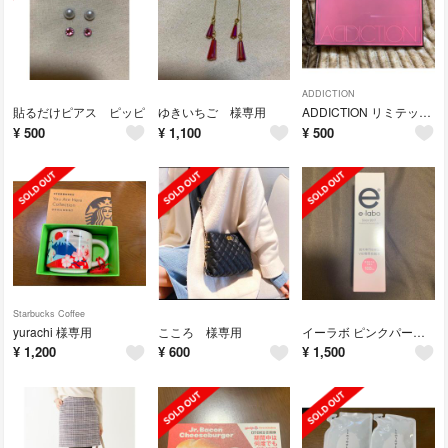
ADDICTION
貼るだけピアス ピッピ
ゆきいちご 様専用
ADDICTION リミテッドエディション コンパクト ケース 限定
¥
500
¥
1,100
¥
500
Starbucks Coffee
yurachi 様専用
こころ 様専用
イーラボ ピンクパールリッチ デリケートミスト 100ml
¥
1,200
¥
600
¥
1,500