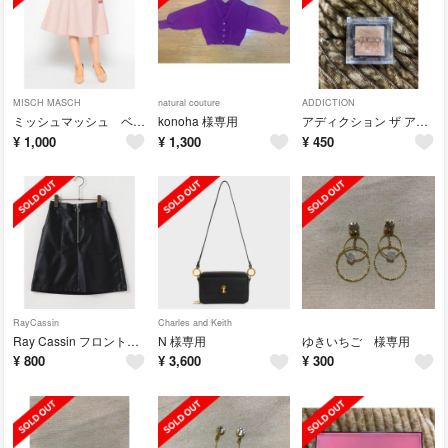
MISCH MASCH
natural couture
ADDICTION
ミッシュマッシュ ベルト付フレアースカート
konoha 様専用
アディクション ザ アイシャドウ 67 Private Beach (P)
¥
1,000
¥
1,300
¥
450
RayCassin
Charles and Keith
Ray Cassin フロントジップミニスカート
N 様専用
ゆきいちご 様専用
¥
800
¥
3,600
¥
300