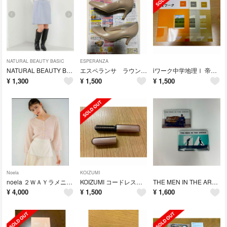
NATURAL BEAUTY BASIC
ESPERANZA
NATURAL BEAUTY BASIC カルゼフリンジミニスカート
エスペランサ ラウンドトゥ12時間パンプスEveryDay＜約7cmヒール＞
iワーク中学地理Ⅰ 帝国準拠 iワークプラス付 塾用教材 中学問題集
¥
1,300
¥
1,500
¥
1,500
Noela
KOIZUMI
noela ２ＷＡＹラメニットカーデ
KOIZUMI コードレス前髪アイロン KHR-6420/P
THE MEN IN THE ARENA 錦戸亮、NA缶バッジ
¥
4,000
¥
1,500
¥
1,600