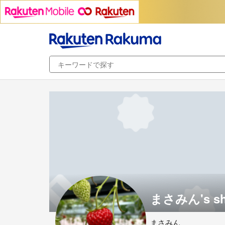
まさみん's s
まさみん