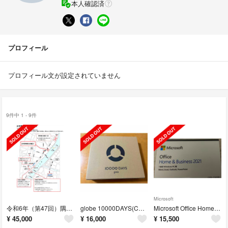
本人確認済
プロフィール
プロフィール文が設定されていません
9件中 1 - 9件
Microsoft
令和6年（第47回）隅田川花火大会 市民協賛席 台東区側少年野球場(5名分)
globe 10000DAYS(CDのみ)
Microsoft Office Home & Business2021永続版
¥
45,000
¥
16,000
¥
15,500