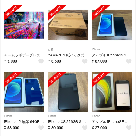
山善
iPhone
チームラボボーダレスお台場 8/26(金)16時〜 大人2枚
YAMAZEN 紙パック式クリーナー ZKC-300新品未開封
アップル iPhone12 128GB ブルー 未使用
¥
3,000
¥
6,500
¥
87,000
iPhone
iPhone
iPhone
iPhone 12 無印 64GB ブルー SIMフリー
iPhone XS 256GB SIMフリー美品 スペースグレイ
アップル iPhoneSE 第2世代 64GB ブラック SIMフリー
¥
53,000
¥
30,000
¥
27,000