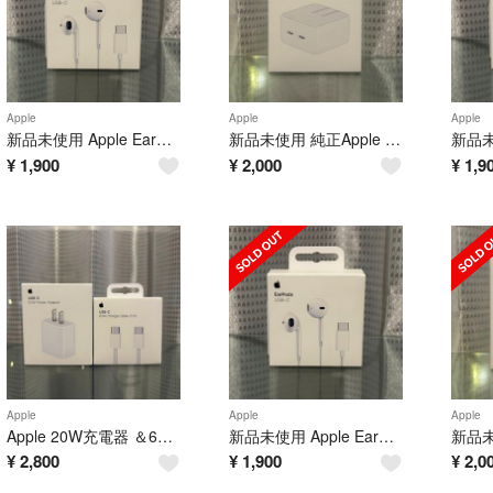
Apple
Apple
Apple
新品未使用 Apple EarPods 純正品 タイプc 有線イヤホン アップル
新品未使用 純正Apple USB-Cポート搭載 35Wデュアル電源アダプタ
¥
1,900
¥
2,000
¥
1,9
Apple
Apple
Apple
Apple 20W充電器 ＆60W c to c 充電ケーブル1m 編み込み式
新品未使用 Apple EarPods 純正品 タイプc 有線イヤホン アップル
¥
2,800
¥
1,900
¥
2,0