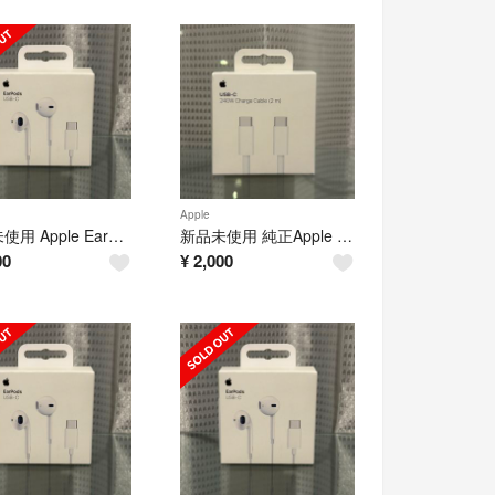
Apple
新品未使用 Apple EarPods 純正品 タイプc 有線イヤホン アップル
新品未使用 純正Apple 240W C to C 充電ケーブル2m 編み込み式
00
¥
2,000