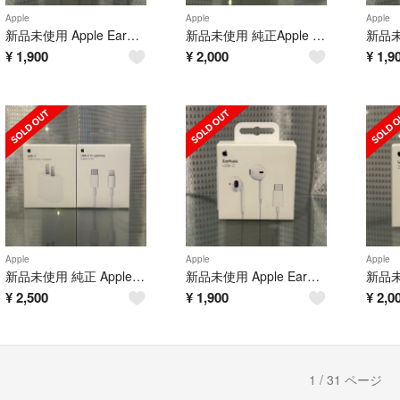
Apple
Apple
Apple
新品未使用 Apple EarPods 純正品 タイプc 有線イヤホン アップル
新品未使用 純正Apple 240W C to C 充電ケーブル2m 編み込み式
¥
1,900
¥
2,000
¥
1,9
Apple
Apple
Apple
新品未使用 純正 Apple 20W充電器 ＆USB-Cケーブル 1M セット
新品未使用 Apple EarPods 純正品 タイプc 有線イヤホン アップル
¥
2,500
¥
1,900
¥
2,0
1 / 31 ページ