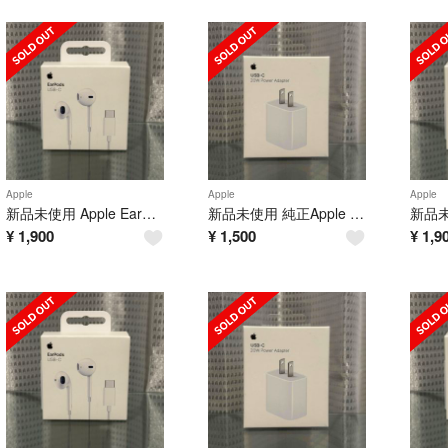
Apple
Apple
Apple
新品未使用 Apple EarPods 純正品 タイプc 有線イヤホン アップル
新品未使用 純正Apple 20W USB-C 電源アダプター充電器 アップル
¥
1,900
¥
1,500
¥
1,9