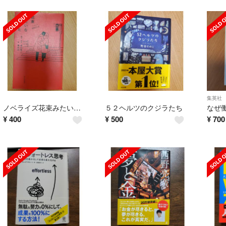
集英社
ノベライズ花束みたいな恋をした
５２ヘルツのクジラたち
¥
400
¥
500
¥
700