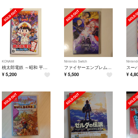
KONAMI
Nintendo Switch
Nintend
桃太郎電鉄 ～昭和 平成 令和も定番！～ Switch
ファイヤーエンブレム 風花雪月
スー
¥
5,200
¥
5,500
¥
4,8