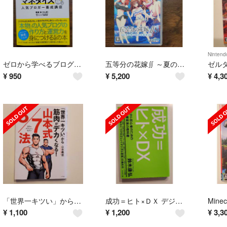
Nintend
ゼロから学べるブログ運営×集客×マネタイズ人気ブロガ－養成講座
五等分の花嫁∬ ～夏の思い出も五等分～ Switch
¥
950
¥
5,200
¥
4,3
「世界一キツい」から筋肉がデカくなる！ 山本式３／７法
成功＝ヒト×ＤＸ デジタル初心者のためのＤＸ企業変革の教科書
Minec
¥
1,100
¥
1,200
¥
3,3