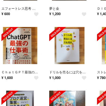
エフォートレス思考 努力を最小化して成果を最大化する
夢と金
¥
600
¥
1,200
¥
1,4
ＣｈａｔＧＰＴ最強の仕事術
ドリルを売るには穴を売れ 誰でも「売れる人」になるマ－ケティング入門
スト
¥
1,600
¥
1,000
¥
780