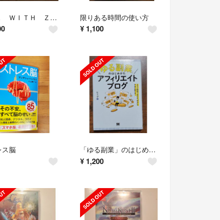
ＤＩＥ ＷＩＴＨ ＺＥＲＯ 人生が豊かになりすぎる究極のルール
限りある時間の使い方
00
¥
1,100
レス脳
「ゆる副業」のはじめかたアフィリエイトブログ スキマ時間で自分の「好き」をお金に
¥
1,200