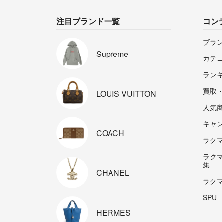
注目ブランド一覧
コン
ブラ
Supreme
カテ
ラン
買取
LOUIS
VUITTON
人気
キャ
COACH
ラクマp
ラク
集
CHANEL
ラク
SPU
HERMES