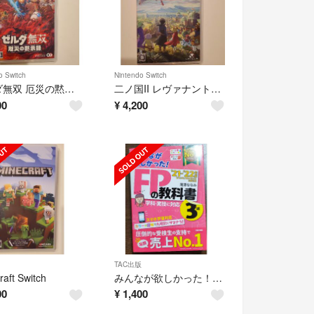
o Switch
Nintendo Switch
ゼルダ無双 厄災の黙示録 Switch
二ノ国II レヴァナントキングダム All In One Edition Swi
00
¥
4,200
TAC出版
raft Switch
みんなが欲しかった！ＦＰの教科書３級 ２０２１－２０２２年版
00
¥
1,400