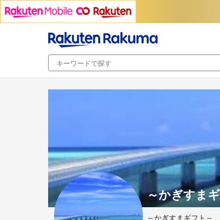
～かぎすまギ
～かぎすまギフト～