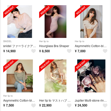
SNIDEL
Her lip to
Her lip to
snidel ファーライクアンサンブルニットプルオーバー
Hourglass Bra Shaper
Asymmetric Cotton-blend Jersey Top
¥
14,900
¥
8,500
¥
7,000
Her lip to
Asymmetric Cotton-blend Jersey Top
Her lip to マストハブ サマードレス
Jupiter Multi-stone ring Her lip to 指輪
¥
7,500
¥
22,900
¥
24,500