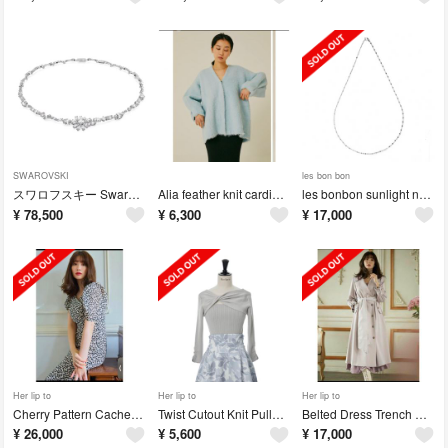
SWAROVSKI
les bon bon
スワロフスキー Swarovski Gemaネックレス ミックスカット フラワー
Alia feather knit cardigan
les bonbon sunlight necklace
¥
78,500
¥
6,300
¥
17,000
Her lip to
Her lip to
Her lip to
Cherry Pattern Cache-Coeur One-Piece
Twist Cutout Knit Pullover
Belted Dress Trench Coat
¥
26,000
¥
5,600
¥
17,000