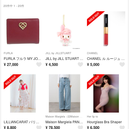
20件中 1 - 20件
FURLA
JILL by JILLSTUART
CHANEL
FURLA フルラ MY JOY 二つ折り財布
JILL by JILL STUART マイメロディチャーム
CHANEL ル ルージュ デュオ ウルトラ トゥニュ
¥
27,000
¥
4,500
¥
5,000
Maison Margiela（旧Maison Martin Margiela）
Her lip to
LILLIANCARAT バリエーションプリントティアードワンピース チェリー
Maison Margiela PANTS 5 POCKETS デニムパンツ
Hourglass Bra Shaper
¥
8,800
¥
78,500
¥
6,500