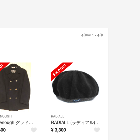
4件中 1 - 4件
NOUGH
RADIALL
good enough グッドイナフ Pコート
RADIALL (ラディアル) TAM ニットタム
800
¥
3,300