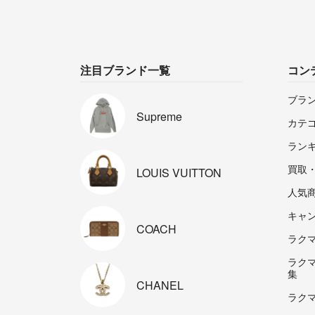
注目ブランド一覧
コン
ブラ
Supreme
カテ
ラン
買取
LOUIS
VUITTON
人気
キャ
COACH
ラクマp
ラク
集
CHANEL
ラク