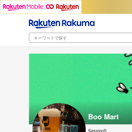
Boo Mart
SessionS