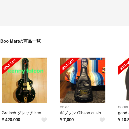
Boo Martの商品一覧
Gibson
GOODE
Gretsch グレッチ kenny falcon ケニーファルコン
ギブソン Gibson custom ギグケース ギグバック
¥
420,000
¥
7,000
¥
10,