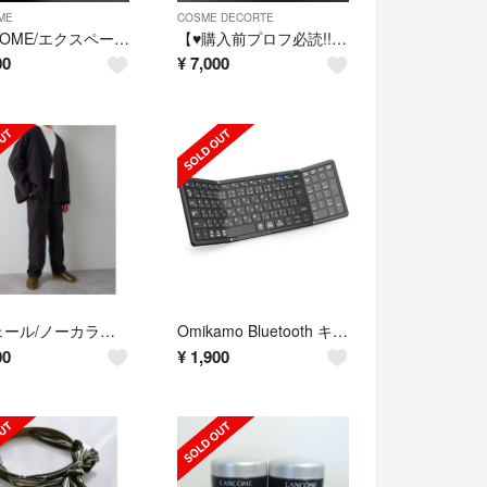
ME
COSME DECORTE
LANCOME/エクスペール トーンアップ ローズ 10ml×4
【♥購入前プロフ必読!!!様専用】リポソーム アドバンスト リペアクリーム
00
¥
7,000
リジェール/ノーカラージャケットセットアップ
Omikamo Bluetooth キーボード 折り畳み式 ワイヤレス テンキー
00
¥
1,900