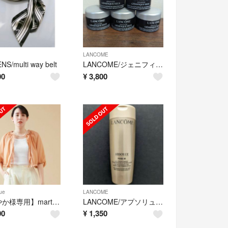
LANCOME
NS/multi way belt
LANCOME/ジェニフィック アドバンスト アイクリーム5ml × 5個
00
¥
3,800
ue
LANCOME
【あやか様専用】martinique/2WAYクロップドブラウス
LANCOME/アプソリュ エッセンス ローション
00
¥
1,350