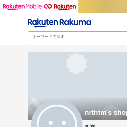
nrthtm's sho
nrthtm