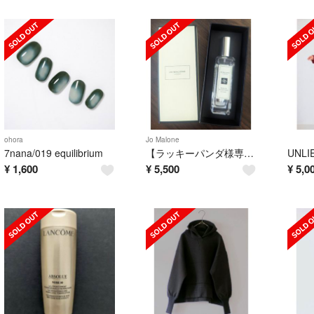
ohora
Jo Malone
7nana/019 equilibrium
【ラッキーパンダ様専用】ジョーマローン/ピオニー ＆ ブラッシュ スエード
¥
1,600
¥
5,500
¥
5,0