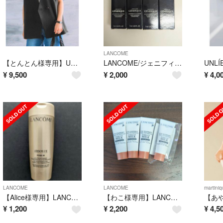
LANCOME
【とんとん様専用】UNLÍENS/v neck gilet
LANCOME/ジェニフィックアドバンストN 7ml×4本
UNLÍE
¥
9,500
¥
2,000
¥
4,0
LANCOME
LANCOME
martiniq
【Alice様専用】LANCOME/アプソリュ エッセンス ローション
【わこ様専用】LANCOME/エクスペール トーンアップ ローズ 10ml×4
¥
1,200
¥
2,200
¥
4,5