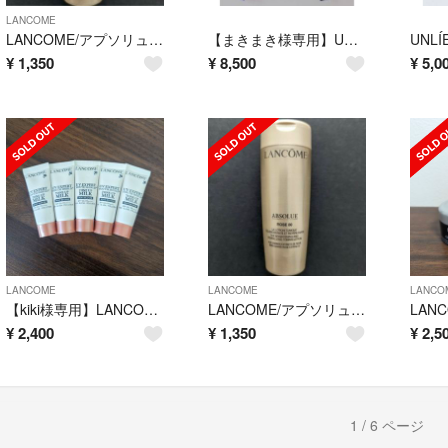
LANCOME
LANCOME/アプソリュ エッセンス ローション
【まきまき様専用】UNLÍENS/dry touch foodie&denim
¥
1,350
¥
8,500
¥
5,0
LANCOME
LANCOME
LANCO
【kiki様専用】LANCOME/エクスペール トーンアップ ローズ 10ml
LANCOME/アプソリュ エッセンス ローション
¥
2,400
¥
1,350
¥
2,5
1 / 6 ページ