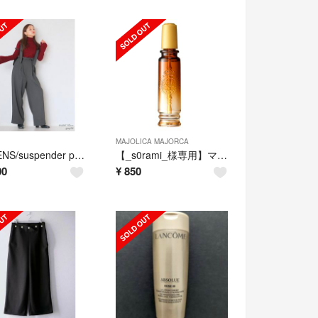
MAJOLICA MAJORCA
UNLIENS/suspender pants
【_s0rami_様専用】マジョリカマジョルカ/マジョロマンティカ 373
00
¥
850