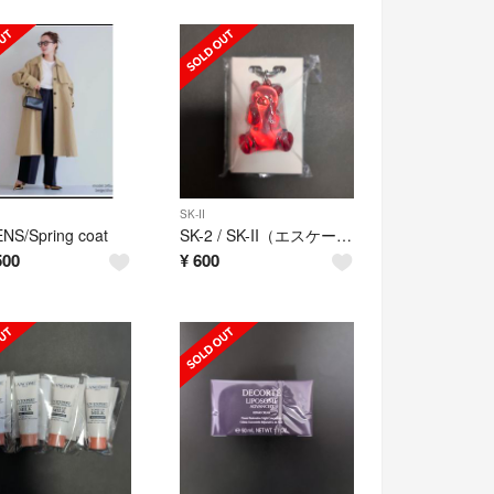
SK-II
NS/Spring coat
SK-2 / SK-II（エスケーツー）ぴてくま チャーム
500
¥
600