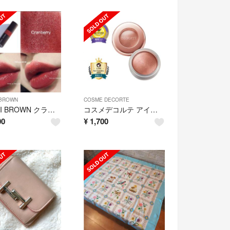
 BROWN
COSME DECORTE
BOBBI BROWN クラッシュド リップ カラー 06 クランベリー
コスメデコルテ アイグロウ ジェム BE882 ピンキッシュページュ
00
¥
1,700