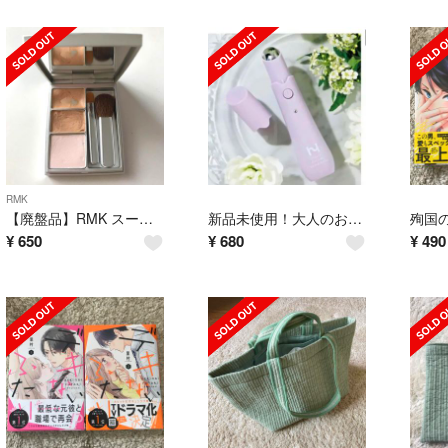
RMK
【廃盤品】RMK スーパーベーシック コンシーラーパクト 01
新品未使用！大人のおしゃれ手帖 6月号 【付録】目元&口元美顔器
¥
650
¥
680
¥
490