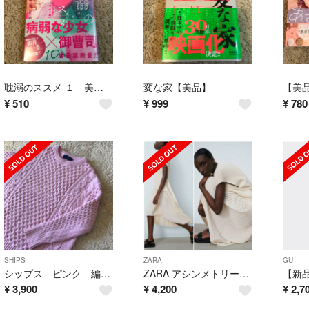
耽溺のススメ １ 美品！！
変な家【美品】
¥
510
¥
999
¥
780
SHIPS
ZARA
GU
シップス ピンク 編地が可愛いオーバーサイズニット
ZARA アシンメトリー プリーツ ニットドッキングワンピース
¥
3,900
¥
4,200
¥
2,7