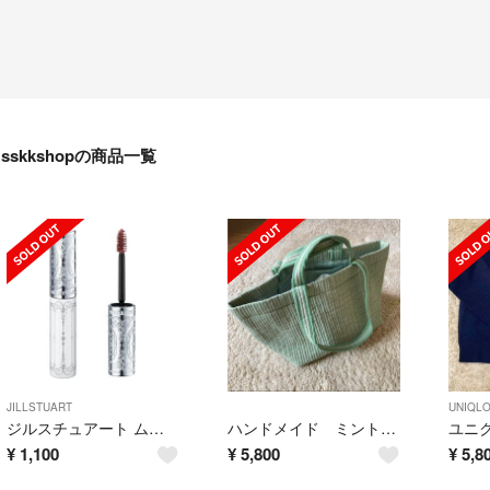
sskkshopの商品一覧
JILLSTUART
UNIQL
ジルスチュアート ムースブロウマスカラ 08 soft pink
ハンドメイド ミントグリーン ヌビ生地 ガーデン
¥
1,100
¥
5,800
¥
5,8