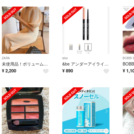
ZARA
&be
BOBBI
未使用品！ボリューム袖ワンピース ベージュ
&be アンダーアイライナー ピンクパール
¥
2,200
¥
890
¥
1,1