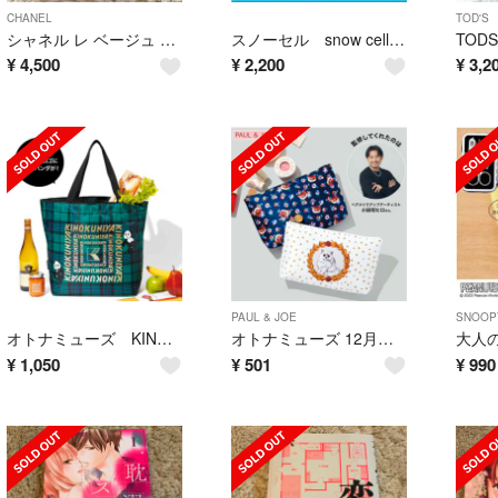
CHANEL
TOD'S
シャネル レ ベージュ パレット ルガール テンダー 4.5g
スノーセル snow cell 話題の美白サプリ
¥
4,500
¥
2,200
¥
3,2
PAUL & JOE
SNOOP
オトナミューズ KINOKUNIYA 双子パンダの保温・保冷機能付きビッグトート
オトナミューズ 12月号 付録 ポール & ジョー ボーテ猫ちゃんポーチセット
¥
1,050
¥
501
¥
990