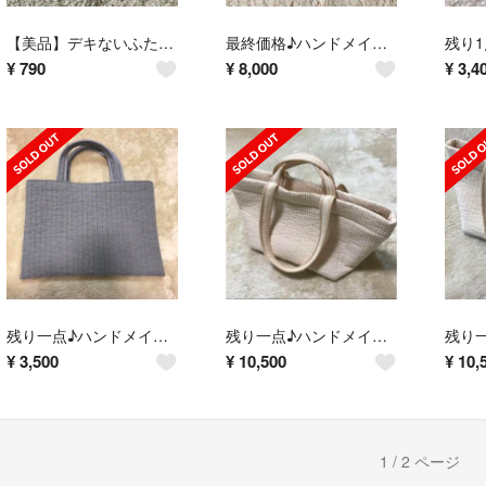
【美品】デキないふたり 1・２巻セット！ドラマ化の人気作！
最終価格♪ハンドメイド ミントグリーン ピオヌンナル風 ガーデンサイズ
¥
790
¥
8,000
¥
3,4
残り一点♪ハンドメイド ヌビキルト トートバッグ ピオヌンナル風
残り一点♪ハンドメイド ピオヌンナル風 ライトベージュ
¥
3,500
¥
10,500
¥
10,
1 / 2 ページ