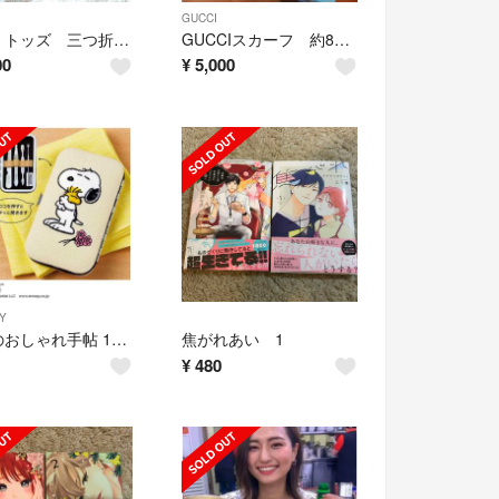
GUCCI
TODS トッズ 三つ折り財布 ピンク
GUCCIスカーフ 約87cm×約84cm 大判 人気の絵柄
00
¥
5,000
Y
大人のおしゃれ手帖 1月号 【付録】 SNOOPY 身だしなみ7点セット
焦がれあい 1
¥
480