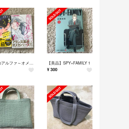
殉国のアルファ～オメガ・ド・ベルサイユ～(1)・超絶片想いハイスペック吉田１巻
【美品】SPY×FAMILY 1
¥
300