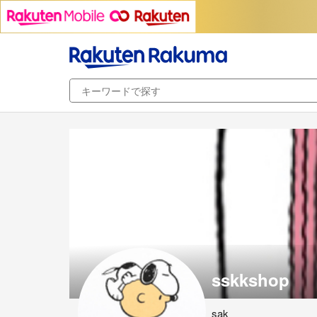
sskkshop
sak