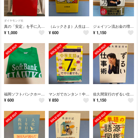
ダイヤモンド社
真の「安定」を手に入れる シン・サラリーマン
（ムックさま）人生は、運よりも実力よりも「勘違いさせる力」で決まっている
ジェイソン流お金の増やし方
¥
1,000
¥
600
¥
1,150
福岡ソフトバンクホークス ユニフォーム
マンガでカンタン！中学英語は７日間でやり直せる。
佐久間宣行のずるい仕事術 僕はこうして会社で消耗せずにやりたいことをやってき
¥
600
¥
850
¥
1,150