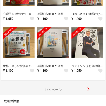
心理的安全性のつくりかた 「心理的柔軟性」が困難を乗り越えるチームに変える
英語日記ＢＯＹ 海外で夢を叶える英語勉強法
（おしさま）経理になった君たちへ
¥
1,650
¥
1,100
¥
1,400
世界一楽しい決算書の読み方 会計クイズを解くだけで財務３表がわかる
英語日記ＢＯＹ 海外で夢を叶える英語勉強法
ジェイソン流お金の増やし方
¥
1,100
¥
1,100
¥
1,050
1 / 4 ページ
取引の評価