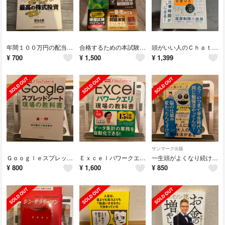
年間１００万円の配当金が入ってくる最高の株式投資
合格するための本試験問題集日商簿記２級
頭がいい人のＣｈａｔＧＰＴ＆Ｃｏｐｉｌｏｔの使い方
¥
700
¥
1,500
¥
1,399
サンマーク出版
Ｇｏｏｇｌｅスプレッドシート現場の教科書
Ｅｘｃｅｌパワークエリ現場の教科書
一生頭がよくなり続けるすごい脳の使い方
¥
800
¥
1,600
¥
850