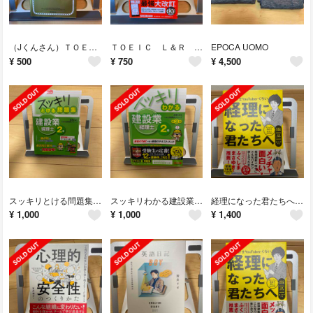
（Jくんさん）ＴＯＥＩＣ Ｌ＆Ｒ ＴＥＳＴ出る単特急金のフレ－ズ 新形式対応
ＴＯＥＩＣ Ｌ＆Ｒ ＴＥＳＴ出る単特急金のフレ－ズ 新形式対応
EPOCA UOMO
¥
500
¥
750
¥
4,500
スッキリとける問題集建設業経理士２級 ’２２年９月・’２３年３月検定
スッキリわかる建設業経理士２級 第３版
経理になった君たちへ ストーリー形式で楽しくわかる！仕事の全体像／必須ス
¥
1,000
¥
1,000
¥
1,400