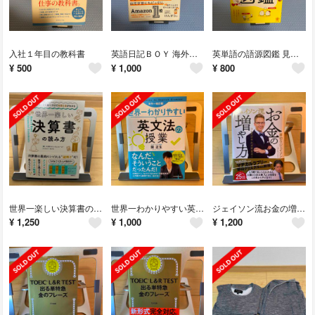
入社１年目の教科書
英語日記ＢＯＹ 海外で夢を叶える英語勉強法
英単語の語源図鑑 見るだけで語彙が増える
¥
500
¥
1,000
¥
800
世界一楽しい決算書の読み方 会計クイズを解くだけで財務３表がわかる
世界一わかりやすい英文法の授業 カラー改訂版
ジェイソン流お金の増やし方
¥
1,250
¥
1,000
¥
1,200