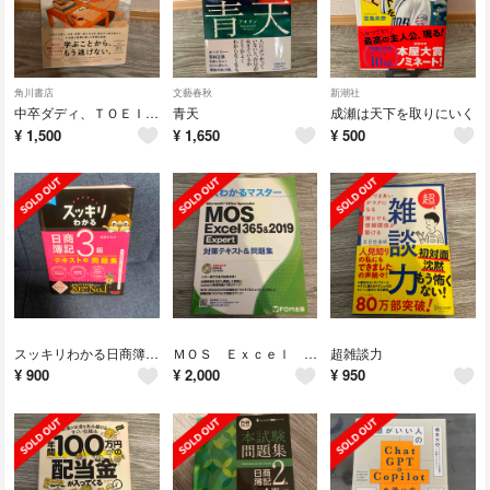
角川書店
文藝春秋
新潮社
中卒ダディ、ＴＯＥＩＣ Ｌ＆Ｒ ＴＥＳＴ ９００点をとる。
青天
成瀬は天下を取りにいく
¥
1,500
¥
1,650
¥
500
スッキリわかる日商簿記３級
ＭＯＳ Ｅｘｃｅｌ ３６５＆２０１９ Ｅｘｐｅｒｔ対策テキスト＆問題集
超雑談力
¥
900
¥
2,000
¥
950