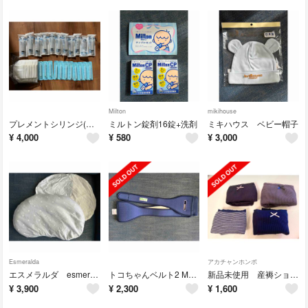
Milton
mikihouse
プレメントシリンジ(未使用11回分)
ミルトン錠剤16錠+洗剤
ミキハウス ベビー帽子
¥
4,000
¥
580
¥
3,000
Esmeralda
アカチャンホンポ
エスメラルダ esmeralda ベビー用ドーナツ枕
トコちゃんベルト2 Mサイズ
新品未使用 産褥ショーツ 4点セット
¥
3,900
¥
2,300
¥
1,600