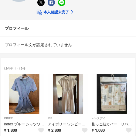
本人確認未完了
プロフィール
プロフィール文が設定されていません
12件中 1 - 12件
INDEX
ViS
バースデイ
index ブルー シャツワンピース Mサイズ
アイボリー ワンピース (サイズF インナー付き】
抱っこ紐カバー リバーシブル【新品未使用】
¥
1,800
¥
2,800
¥
1,080