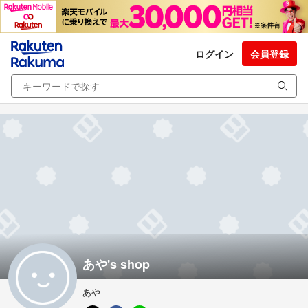
ログイン
会員登録
あや's shop
あや