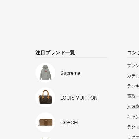
注目ブランド一覧
コン
ブラ
Supreme
カテ
ラン
買取
LOUIS
VUITTON
人気
キャ
COACH
ラクマp
ラク