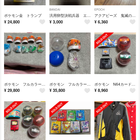
BANDAI
EPOCH
ポケモン金 トランプ
汎用卵型決戦兵器 エヴァっち カヲルモデル
アクアビーズ 鬼滅の刃 全集中！ＤＸトランク&バケツセット
¥
24,800
¥
3,000
¥
6,360
ポケモン フルカラースタジアム パート1
ポケモン フルカラースタジアム パート1
ポケモン N64カードコレクション
¥
29,800
¥
35,800
¥
8,960