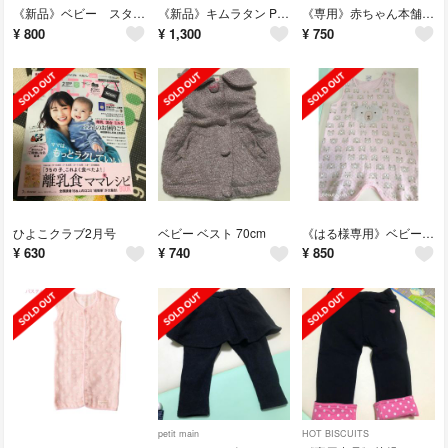
《新品》ベビー スターマイクロミニスリーパー
《新品》キムラタン Piccolo (ピッコロ ) 長袖Ｔシャツ 80cm
《専用》赤ちゃん本舗 ベビーロンパス 70cm
¥
800
¥
1,300
¥
750
ひよこクラブ2月号
ベビー ベスト 70cm
《はる様専用》ベビー スリーパー パジャマ 100サイズ
¥
630
¥
740
¥
850
petit main
HOT BISCUITS