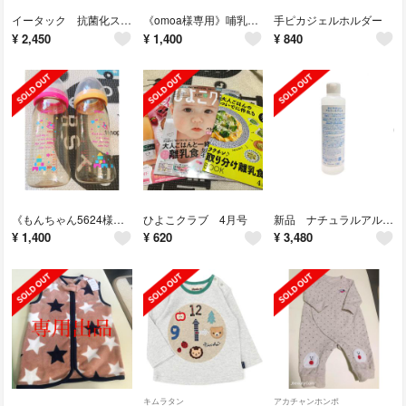
イータック 抗菌化スプレー
《omoa様専用》哺乳瓶240ミリx2
手ピカジェルホルダー
¥
2,450
¥
1,400
¥
840
《もんちゃん5624様専用》哺乳瓶240ミリx2
ひよこクラブ 4月号
新品 ナチュラルアルコールジェル(ワンタッチキャップ)
¥
1,400
¥
620
¥
3,480
キムラタン
アカチャンホンポ