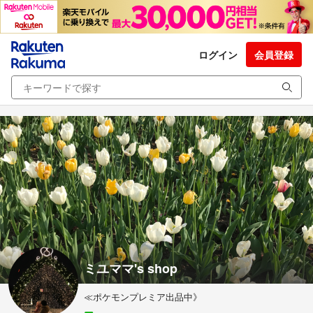
ログイン
会員登録
ミユママ's shop
≪ポケモンプレミア出品中》