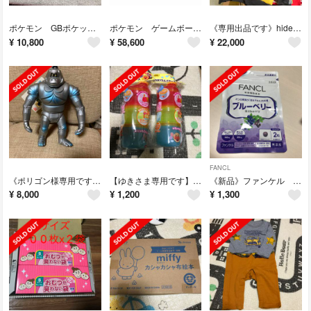
ポケモン GBポケットカード総集編
ポケモン ゲームボーイなど
《専用出品です》hide サイドカーブジャージ
¥
10,800
¥
58,600
¥
22,000
FANCL
《ポリゴン様専用です》激レア メカニコング タグ付き
【ゆきさま専用です】《新品 未開封》アンパンマン2wayミルクケースx2
《新品》ファンケル ブルーベリー 30日分
¥
8,000
¥
1,200
¥
1,300