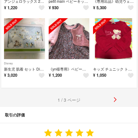
アンジェロラックス 2wayスリーパー angerolux ベビー
petit main ベビーキッズ スカート付きレギンス
《専用出品》幼児ウェア 5点セット
¥
1,220
¥
930
¥
5,300
Disney
新生児 肌着 セット Disney baby
《yn様専用》ベビーワンピース 90cm
キッズ チュニック トレーナー サイズ:100
¥
3,020
¥
1,200
¥
1,050
1 / 3 ページ
取引の評価