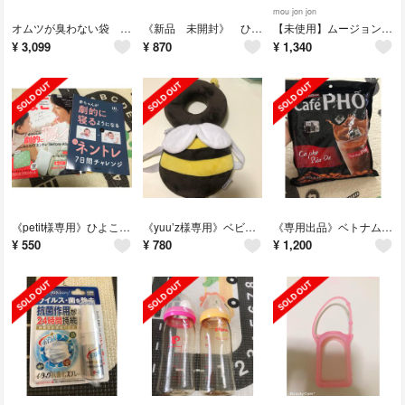
mou jon jon
オムツが臭わない袋 sサイズ 200枚x2袋
《新品 未開封》 ひよこクラブ1、2月号 付録 ミッフィーカシャカシャ絵本
【未使用】ムージョンジョン moujonjon ロンパース 80cm 男の子
¥
3,099
¥
870
¥
1,340
《petit様専用》ひよこクラブ10月号
《yuu’z様専用》ベビーヘッドガード 赤ちゃん転倒防止リュック ハチ
《専用出品》ベトナムコーヒー 30袋x24g
¥
550
¥
780
¥
1,200