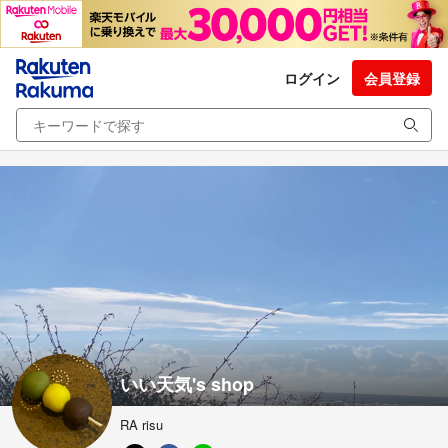
ログイン
会員登録
いい天気's shop
RA risu