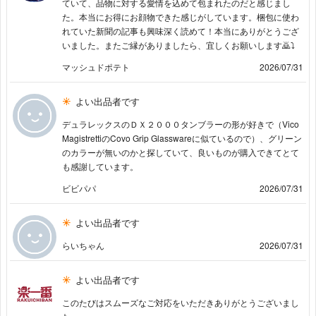
ていて、品物に対する愛情を込めて包まれたのだと感じまし
た。本当にお得にお顔物できた感じがしています。梱包に使わ
れていた新聞の記事も興味深く読めて！本当にありがとうござ
いました。またご縁がありましたら、宜しくお願いします🙇⤵️
マッシュドポテト
2026/07/31
よい出品者です
デュラレックスのＤＸ２０００タンブラーの形が好きで（Vico
MagistrettiのCovo Grip Glasswareに似ているので）、グリーン
のカラーが無いのかと探していて、良いものが購入できてとて
も感謝しています。
ビビパパ
2026/07/31
よい出品者です
らいちゃん
2026/07/31
よい出品者です
このたびはスムーズなご対応をいただきありがとうございまし