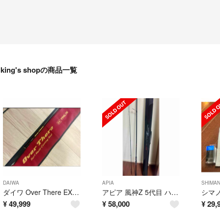
king's shopの商品一覧
DAIWA
APIA
SHIMA
ダイワ Over There EX 99ML/M サーフロッド 美品 DAIWA
アピア 風神Z 5代目 ハイローラー 103ML 美品 保証書付
¥
49,999
¥
58,000
¥
29,