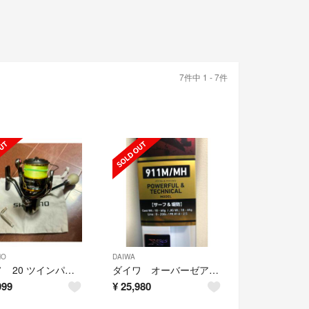
7件中 1 - 7件
NO
DAIWA
シマノ 20 ツインパワー C5000XG
ダイワ オーバーゼアAIR 911M/MH 新品未使用
999
¥
25,980