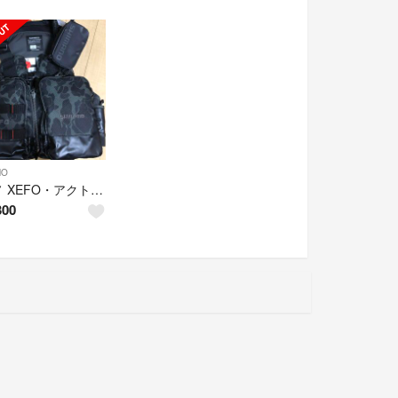
NO
シマノ XEFO・アクトゲームベスト VF-274R ブラックダックカモ L
300