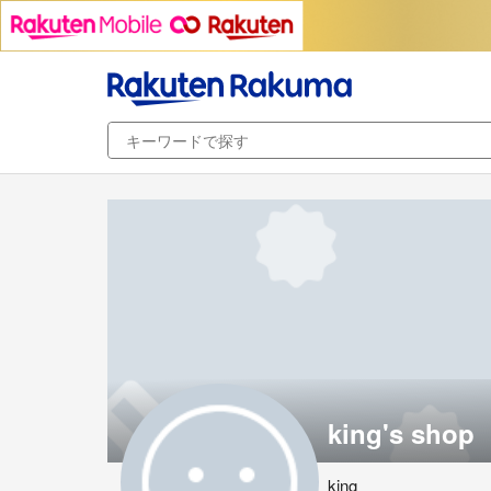
king's shop
king