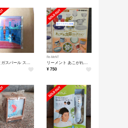
Re-MeNT
リサとガスパール スクエア缶バッジ(こうべにいく)
リーメント あこがれ食器コレクション クリスタル
¥
750