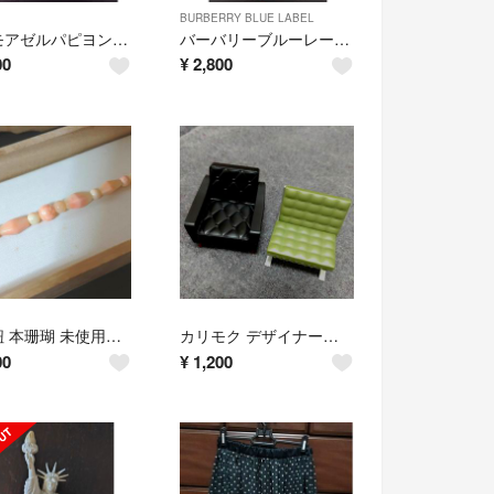
BURBERRY BLUE LABEL
マドモアゼルパピヨン アヒルスパンコールTシャツ
バーバリーブルーレーベル カプリパンツ ローライズ
00
¥
2,800
羽織紐 本珊瑚 未使用保管品
カリモク デザイナーズ チェア ガチャ カプセルトイ 2点セット
00
¥
1,200