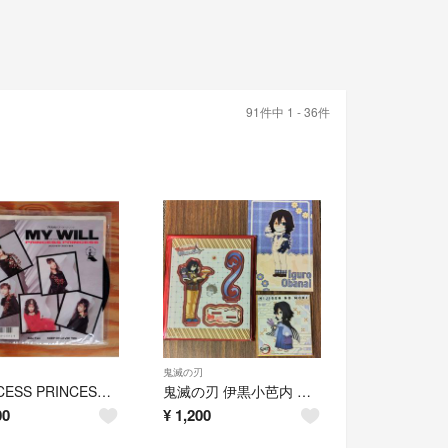
91件中 1 - 36件
鬼滅の刃
PRINCESS PRINCESS 【MY WILL】EPレコード
鬼滅の刃 伊黒小芭内 バレンタイン&ホワイトデー アクスタ おまけ付き
00
¥
1,200