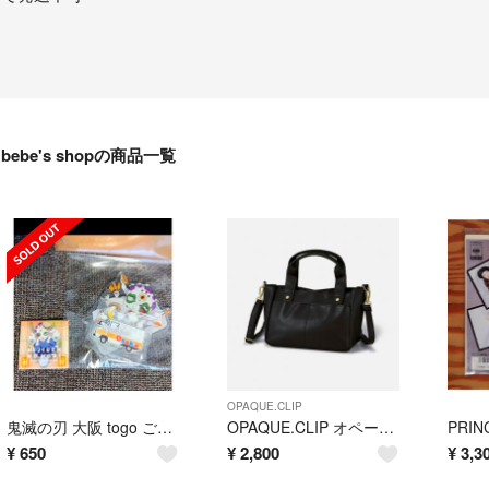
bebe's shopの商品一覧
OPAQUE.CLIP
鬼滅の刃 大阪 togo ご当地アクスタ 玉壺 ニジゲンノモリ 缶バッジ付き
OPAQUE.CLIP オペークドットクリップ 2wayショルダーバッグ
¥
650
¥
2,800
¥
3,3