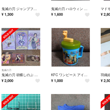
鬼滅の刃 ジャンプフェスタ2025 ショッパー アニプレックス
鬼滅の刃 ハロウィン クリアファイル & アクスタ村田 他
¥
1,300
¥
1,600
¥
2,8
鬼滅の刃
鬼滅の刃 胡蝶しのぶ USJアクリルコースター他9点セット
KFC ワンピース アイスクリームメーカー
¥
2,000
¥
1,000
¥
2,5