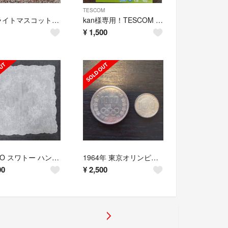
TESCOM
角灯ライトマスコット 滝と鯉 カプセルトイ ガチャ
kan様専用！TESCOM テスコム スキカット 未使用品
¥
1,500
SWATO スワトー ハンカチ 29x29
1964年 東京オリンピック 1000円+100円硬貨
00
¥
2,500