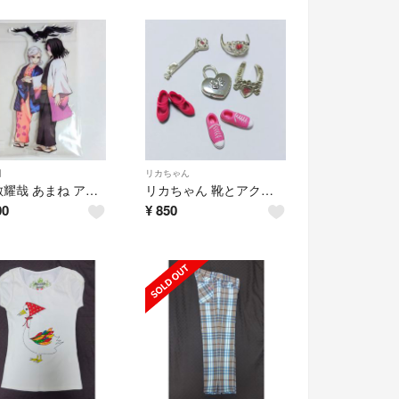
刃
リカちゃん
産屋敷耀哉 あまね アクリルスタンド 鬼滅の刃柱稽古編DVD特典
リカちゃん 靴とアクセサリー セット
00
¥
850