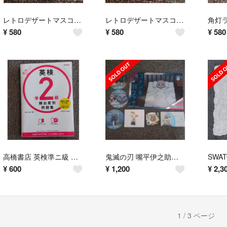
レトロデザートマスコット プリン カプセルトイ ガチャ
レトロデザートマスコット いちごプリン カプセルトイ ガチャ
¥
580
¥
580
¥
580
高橋書店 英検準ニ級 頻出度別問題集
鬼滅の刃 嘴平伊之助セット
¥
600
¥
1,200
¥
2,3
1 / 3 ページ