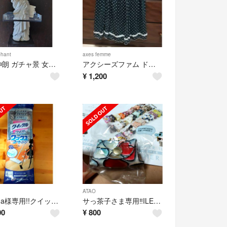
hant
axes femme
大竹伸朗 ガチャ景 女神の自由〈直島・家プロジェクト〉
アクシーズファム ドットスカート M
¥
1,200
ATAO
kudoga様専用!!クイックルワイパー ワックスコートシート
サっ茶子さま専用‼ILEMER アタオ ミニバッグ マルチカラーハート
00
¥
800