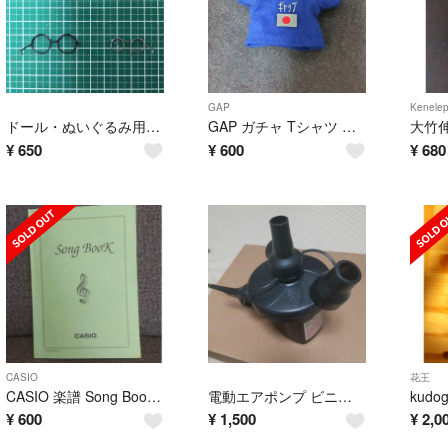
GAP
Kenelep
ドール・ぬいぐるみ用 メガネ２種×2個セット
GAP ガチャ Tシャツ 日本
¥
650
¥
600
¥
680
CASIO
花王
CASIO 楽譜 Song Book① Lv.A〜D 90曲 12か国語解説
電動エアポンプ ビニールプールなどに
¥
600
¥
1,500
¥
2,0