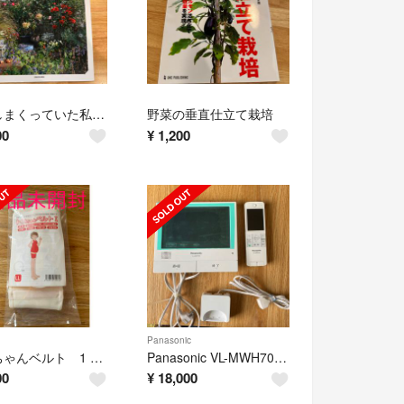
枯らしまくっていた私がたどり着いた！ずぼらガーデニング
野菜の垂直仕立て栽培
00
¥
1,200
Panasonic
トコちゃんベルト 1 L L
Panasonic VL-MWH705 インターホン 3点セット
00
¥
18,000