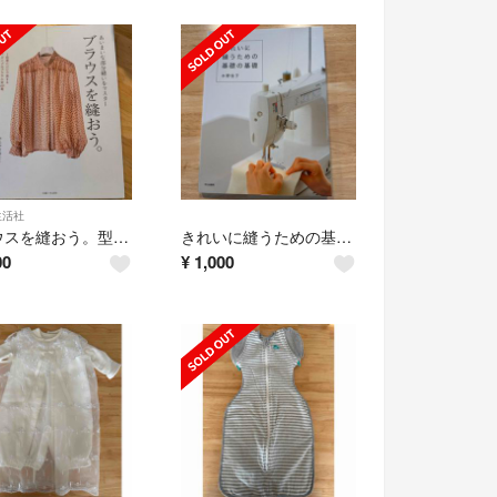
生活社
ブラウスを縫おう。型紙付き
きれいに縫うための基礎の基礎
00
¥
1,000