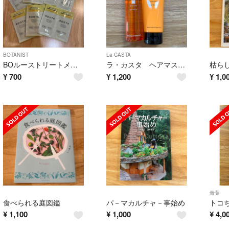
BOTANIST
La CASTA
BOルーストリートメントS JC MC
ラ・カスタ ヘアマスク16 ミニセット
¥
700
¥
1,200
¥
1,0
青葉
食べられる庭図鑑
パ－マカルチャ－事始め
¥
1,100
¥
1,000
¥
4,0