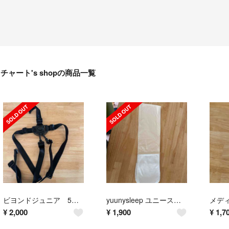
チャート's shopの商品一覧
ビヨンドジュニア 5点式ベルト 未使用保管品
yuunysleep ユニースリープ swaddle starp マジックテープ
¥
2,000
¥
1,900
¥
1,7