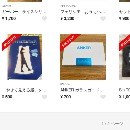
Gerber
FELISSIMO
ガーバー ライスシリアル 大容量454g
フェリシモ おうちヘアアレンジ冊子のみ
¥
1,700
¥
3,200
¥
900
iPhone
「やせて見える服」を作ろう
ANKER ガラスガード iPhoneX 2枚入り
¥
500
¥
700
¥
1,0
1 / 2 ページ