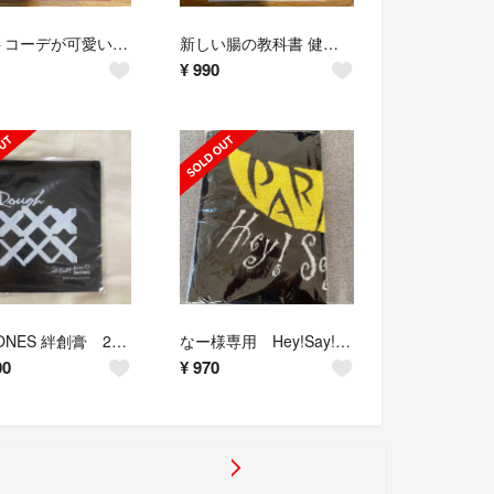
セットコーデが可愛い手編みベビー＆キッズのニット
新しい腸の教科書 健康なカラダは、すべて腸から始まる
¥
990
Sin TONES 絆創膏 2019ツアーグッズ
なー様専用 Hey!Say!JUMP タオル
00
¥
970