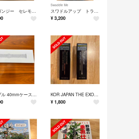
Swaddle Me
オーガンジー セレモニー ベビードレス ロンパースセット
スワドルアップ トランジションバッグオリジナル M
00
¥
3,200
アップル 40mmケース用 ベールドグレーNikeスポーツバンド S・M
KOR JAPAN THE EXOSOME 55ml エクソソーム 美容液
00
¥
1,800