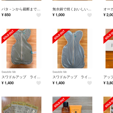
パタ－ンから裁断までの基礎の基礎
無水鍋で焼くおいしいパン
¥
850
¥
1,000
¥
2,0
Swaddle Me
Swaddle Me
スワドルアップ ライト S
スワドルアップ ライト S
¥
1,400
¥
1,400
¥
3,8