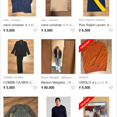
nano・universe
nano・universe
POLO RALPH LAUREN
nano universe ネイビー ビジネスジャケット パンツセットアップ
nano universe ベージュ ラグランTシャツ M
Polo Ralph Lauren ネイビー ポロシャツ M SLIM
¥
5,000
¥
3,500
¥
6,500
COMME CA MEN
Maison Margiela（旧Maison Martin Margiela）
UNIQLO
COMME CA MEN ビジネススーツ 上下 M ブラック
Maison Margiela（マルジェラ）ドライバーズニット 希少Mサイズ
UNIQLO オレンジ クルーネック カシミヤニット M
¥
5,000
¥
80,000
¥
4,500