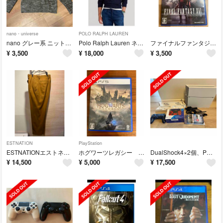
nano・universe
POLO RALPH LAUREN
nano グレー系 ニットセーター 長袖
Polo Ralph Lauren ネイビー ケーブルニット M
ファイナルファンタジーXVI（ファイナルファンタジー16）
¥
3,500
¥
18,000
¥
3,500
ESTNATION
PlayStation
ESTNATIONエストネーション パンツ
ホグワーツレガシー ps5
DualShock4×2個、PS4 本体 500GB Glacier White
¥
14,500
¥
5,000
¥
17,500