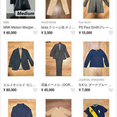
MM6
HUGO BOSS
Paul Smith
MM6 Maison Margiela ジャパニーズ トートバッグ
boss クリーム色 チノパン
PS Paul Smithグレー ステンカラーコート ウエストベルト付き 日本製
¥
60,000
¥
3,500
¥
15,000
JOURNAL STANDARD
エルメネジルド ゼニア ビジネススーツ ネイビー 銀座グローバルスタイル
高級ドーメル（DORMUEIL）生地 チェック柄ビジネススーツ上下パンツ2着
S.K.U. ダークブルー クルーネックニット （ジャーナルスタンダード）
¥
80,000
¥
45,000
¥
7,000