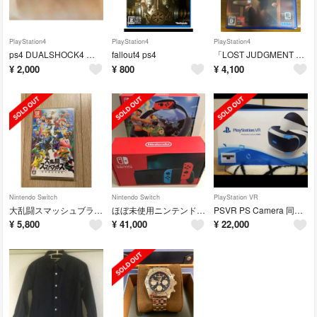
PlayStation4
PlayStation4
PlayStation4
ps4 DUALSHOCK4 コントローラー2台セット 中古・充電不良？
fallout4 ps4
「LOST JUDGMENT 裁かれざる記憶」
¥
2,000
¥
800
¥
4,100
Nintendo Switch
Nintendo Switch
PlayStation VR
大乱闘スマッシュブラザーズ SPECIAL Switch
ほぼ未使用ニンテンドースイッチ、リングフィットアドベンチャーセット
PSVR PS Camera 同梱版 CUHJ-16001 専用ソフト付き
¥
5,800
¥
41,000
¥
22,000