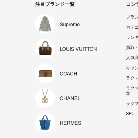
注目ブランド一覧
コン
ブラ
Supreme
カテ
ラン
買取
LOUIS
VUITTON
人気
キャ
COACH
ラクマp
ラク
集
CHANEL
ラク
SPU
HERMES