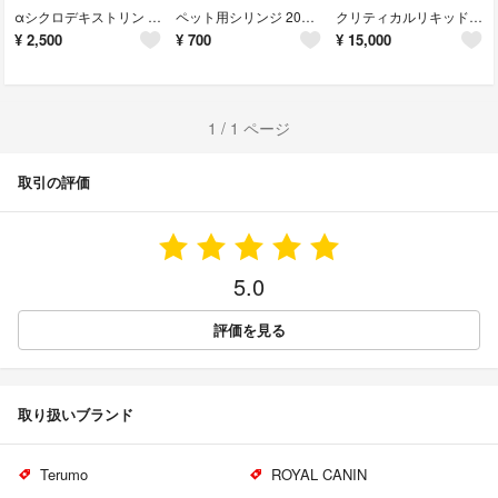
α‬シクロデキストリン 犬猫用栄養補助食品 2個
ペット用シリンジ 20ml 10本
クリティカルリキッド犬猫用200ml×16本
¥
2,500
¥
700
¥
15,000
1 / 1 ページ
取引の評価
5.0
評価を見る
取り扱いブランド
Terumo
ROYAL CANIN