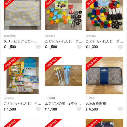
sandesica
Benesse
Benesse
スリーピングピロー 吐き戻しをやわらげる ベビー枕 くもボーダー 6重ガーゼ 幅
こどもちゃれんじ ブロック 人形セット
こどもちゃれんじ ブロック
¥
1,500
¥
1,500
¥
1,300
Benesse
EDISON
COACH
こどもちゃれんじ すてっぷ ひらがななぞりん
エジソンの箸 2本セット ケース付き
coach 長財布
¥
1,500
¥
1,100
¥
4,500