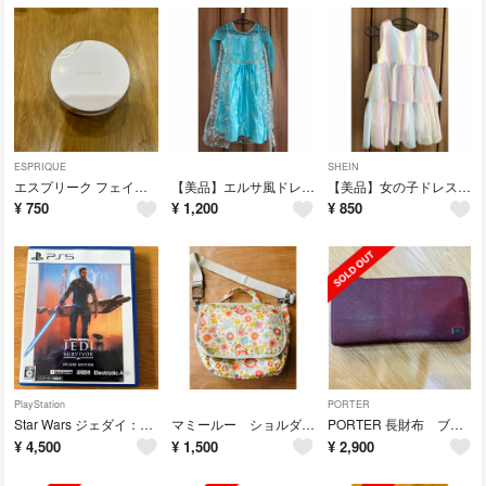
ESPRIQUE
SHEIN
エスプリーク フェイスパウダー用 コンパクトケース(1個)
【美品】エルサ風ドレス 130
【美品】女の子ドレス レインボー
¥
750
¥
1,200
¥
850
PlayStation
PORTER
Star Wars ジェダイ：サバイバー デラックス エディション
マミールー ショルダーマザーズバッグ
PORTER 長財布 ブラウン
¥
4,500
¥
1,500
¥
2,900