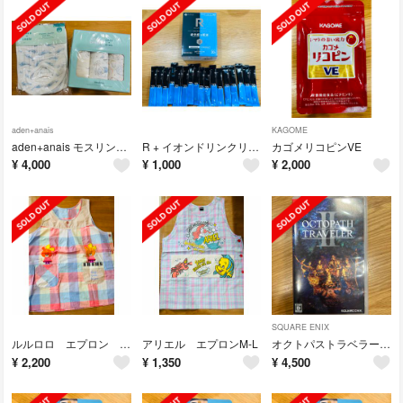
aden+anais
KAGOME
aden+anais モスリンスワドル ディズニーコレクション my darli
R + イオンドリンクリセット
カゴメリコピンVE
¥
4,000
¥
1,000
¥
2,000
SQUARE ENIX
ルルロロ エプロン 3L-4L２枚
アリエル エプロンM-L
オクトパストラベラーII Nintendo Switch
¥
2,200
¥
1,350
¥
4,500