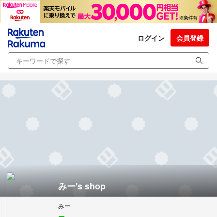
ログイン
会員登録
みー's shop
みー