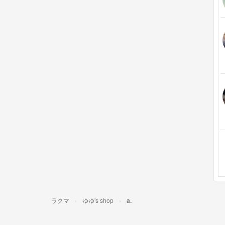
ラクマ
ゆゆ's shop
a.