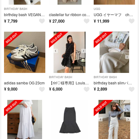
BIRTHDAY BASH
UGG
birthday bash VEGAN FUR GILET IVORY
clastellar fur ribbon coat sand
UGG イヤーマフ chestnut
¥
7,799
¥
27,000
¥
11,999
BIRTHDAY BASH
BIRTHDAY BASH
adidas samba OG 23cm
【riri♡様専用】Louise MINI DRESS Sサイズ
birthday bash slimパールロングスリーブ ホワイト
¥
9,000
¥
6,000
¥
2,899