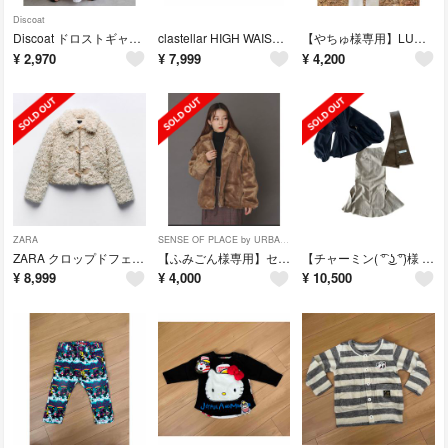
Discoat
Discoat ドロストギャザー切替スカート 白
clastellar HIGH WAIST MERMAID SKIRT
【やちゅ様専用】LUCIA FRINGE ROMPERS
¥
2,970
¥
7,999
¥
4,200
ZARA
SENSE OF PLACE by URBAN RESEARCH
ZARA クロップドフェイクファージャケット S
【ふみごん様専用】センスオブプレイス ファーコート
【チャーミン( ͡° ͜ʖ ͡°)様 専用】clastellar 3点セット
¥
8,999
¥
4,000
¥
10,500