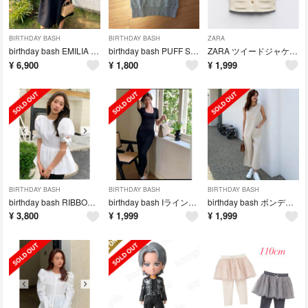
BIRTHDAY BASH
BIRTHDAY BASH
ZARA
birthday bash EMILIA DRESS
birthday bash PUFF SLEEVE SWEAT TOPS
ZARA ツイードジャケット
¥
6,900
¥
1,800
¥
1,999
BIRTHDAY BASH
BIRTHDAY BASH
BIRTHDAY BASH
birthday bash RIBBON VOLUME PUFF TOPS
birthday bash Iラインスクエアネック KNIT OP
birthday bash ボンディングリネンロンパース
¥
3,800
¥
1,999
¥
1,999