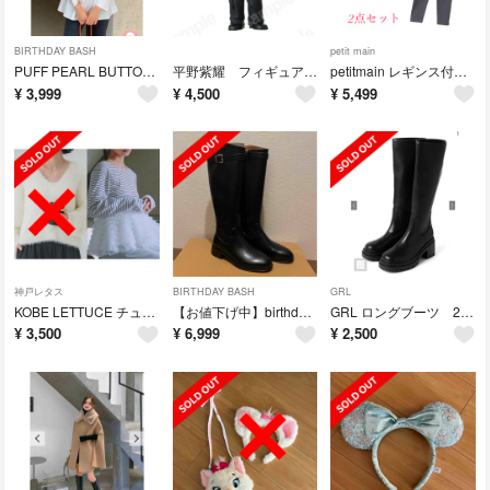
BIRTHDAY BASH
petit main
PUFF PEARL BUTTON PEPLUM TOPS
平野紫耀 フィギュア Number_i
petitmain レギンス付きチュールスカート 2点セット
¥
3,999
¥
4,500
¥
5,499
神戸レタス
BIRTHDAY BASH
GRL
KOBE LETTUCE チュールトップス
【お値下げ中】birthday bash ロングブーツ 23cm
GRL ロングブーツ 22.5cm
¥
3,500
¥
6,999
¥
2,500