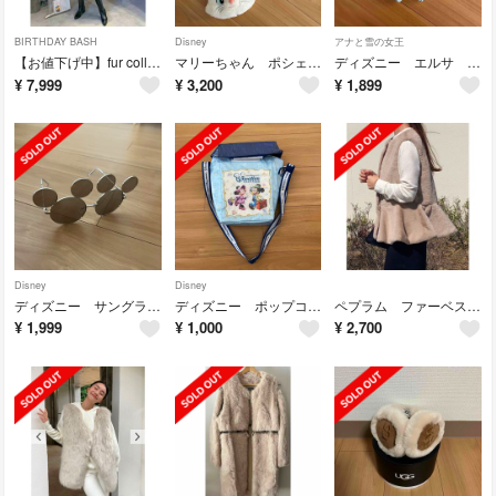
BIRTHDAY BASH
Disney
アナと雪の女王
【お値下げ中】fur coller mantle beige
マリーちゃん ポシェットのみ
ディズニー エルサ カチューシャ
¥
7,999
¥
3,200
¥
1,899
Disney
Disney
ディズニー サングラス シルバー
ディズニー ポップコーンバケット
ペプラム ファーベスト ベージュ
¥
1,999
¥
1,000
¥
2,700