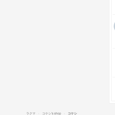
ラクマ
コケシ's shop
コケシ