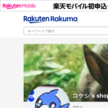
コケシ's sho
コケシ