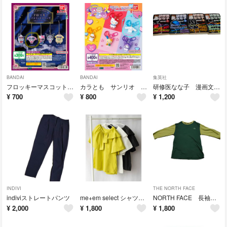
BANDAI
BANDAI
集英社
フロッキーマスコットスイング マイメロディ
カラとも サンリオ シナモン
研修医なな子 漫画文庫 １-４巻
¥
700
¥
800
¥
1,200
INDIVI
THE NORTH FACE
indiviストレートパンツ
me+em select シャツブラウス
NORTH FACE 長袖カットソー
¥
2,000
¥
1,800
¥
1,800