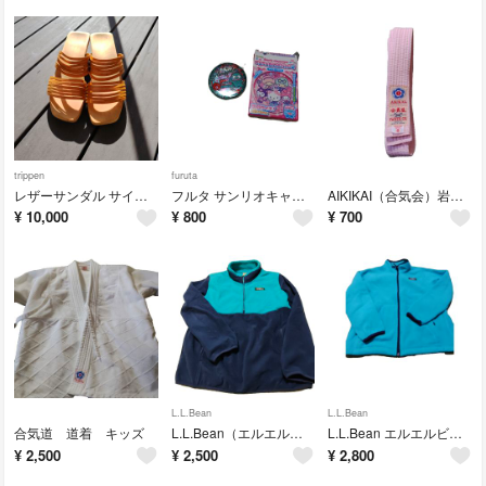
trippen
furuta
レザーサンダル サイズ39（約24.5～25cm）
フルタ サンリオキャラクターズキラキラBIG缶バッジ2個
AIKIKAI（合気会）岩田商会の合気道帯
¥
10,000
¥
800
¥
700
L.L.Bean
L.L.Bean
合気道 道着 キッズ
L.L.Bean（エルエルビーン）のキッズ用ハーフジップフリース
L.L.Bean エルエルビーン キッズ フリースジャケット L14-16 ターコイズ
¥
2,500
¥
2,500
¥
2,800