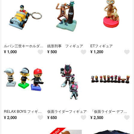
ルパン三世キーホルダー 2個セット
銭形刑事 フィギュア
ETフィギュア
¥
1,000
¥
500
¥
1,200
RELAX BOYS フィギュア 3点セットまとめ売り
仮面ライダーフィギュア
「仮面ライダー デフォルメフィギュア まとめ売り 電王 クウガ カブト ディケイド W 響鬼 など」
¥
2,000
¥
650
¥
2,500