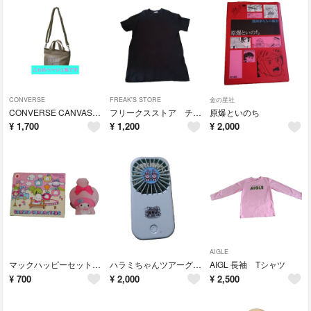
CONVERSE
FREAK'S STORE
金の星社
CONVERSE CANVAS 2WAY ショルダーバック
フリークスストア チュニックTシャツ
原爆といのち
¥
1,700
¥
1,200
¥
2,000
AIGLE
マックハッピーセット サンリオ
ハラミちゃんツアーグッズ
AIGL 長袖 Tシャツ
¥
700
¥
2,000
¥
2,500