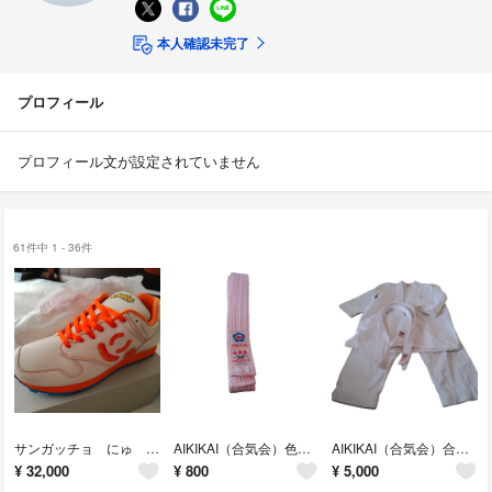
本人確認未完了
プロフィール
プロフィール文が設定されていません
61件中 1 - 36件
サンガッチョ にゅ CHEETOSコラボ
AIKIKAI（合気会）色帯 ピンク 1号合気会（AIKIKAI）のピンク帯
AIKIKAI（合気会）合気道着 1号（適応身長135-145cm程度）
¥
32,000
¥
800
¥
5,000