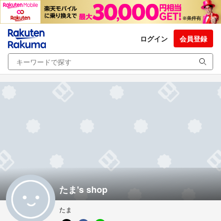
ログイン
会員登録
たま's shop
たま