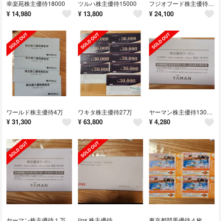
幸楽苑株主優待18000
ツルハ株主優待15000
フジオフード株主優待27000円
¥
14,980
¥
13,800
¥
24,100
ワールド株主優待4万
ワキタ株主優待27万
ヤーマン株主優待13000円
¥
31,300
¥
63,800
¥
4,280
ヤーマン株主優待１万
jins 株主優待
東京都競馬優待４枚