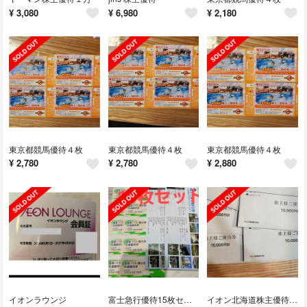
¥
3,080
¥
6,980
¥
2,180
東京都競馬優待４枚
東京都競馬優待４枚
東京都競馬優待４枚
¥
2,780
¥
2,780
¥
2,880
イオンラウンジ
富士急行優待15枚セット
イオン北海道株主優待4万