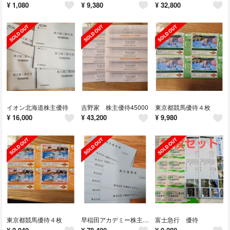
¥
1,080
¥
9,380
¥
32,800
イオン北海道株主優待
吉野家 株主優待45000
東京都競馬優待４枚
¥
16,000
¥
43,200
¥
9,980
東京都競馬優待４枚
早稲田アカデミー株主優待
富士急行 優待