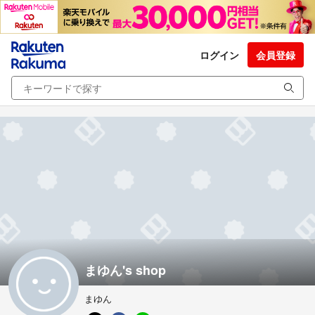
ログイン
会員登録
まゆん's shop
まゆん