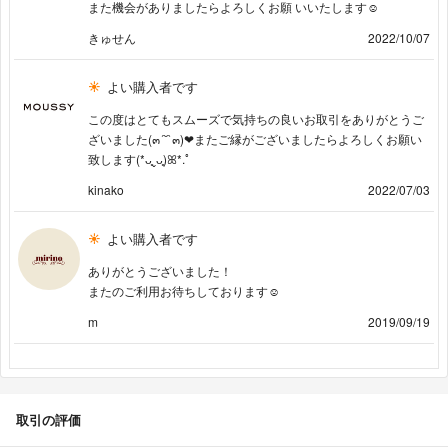
また機会がありましたらよろしくお願 いいたします☺️
きゅせん
2022/10/07
よい購入者です
この度はとてもスムーズで気持ちの良いお取引をありがとうご
ざいました(๓´˘`๓)‎‪‪❤︎‬またご縁がございましたらよろしくお願い
致します(*ᴗ͈ˬᴗ͈)ꕤ*.ﾟ
kinako
2022/07/03
よい購入者です
ありがとうございました！
またのご利用お待ちしております☺️
m
2019/09/19
取引の評価