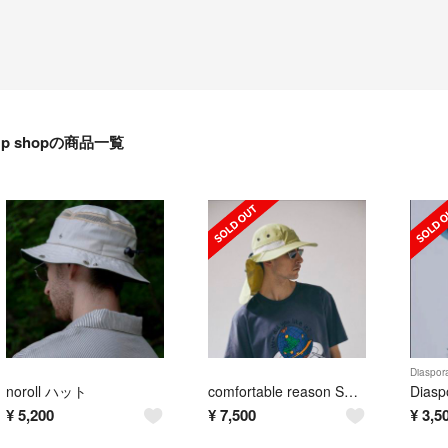
p shopの商品一覧
Diaspor
noroll ハット
comfortable reason SUMMER PLACE HAT
¥
5,200
¥
7,500
¥
3,5