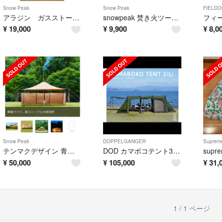
Snow Peak
Snow Peak
FIELD
アラジン ガスストーブ WH
snowpeak 焚き火ツールセットpro
フィ
¥
19,000
¥
9,900
¥
8,0
Snow Peak
DOPPELGANGER
Suprem
テンマクデザイン 青空タープ TC 陣幕ワイド セット
DOD カマボコテント3 L カーキ セット
supre
¥
50,000
¥
105,000
¥
31,
1 / 1 ページ