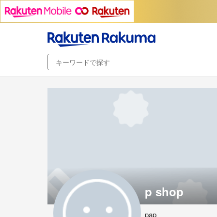
p shop
pap