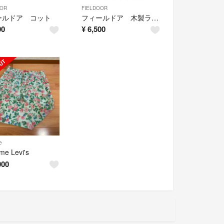
OOR
FIELDOOR
ールドア コット
フィールドア 木製ラック
00
¥
6,500
e
me Levi's
000