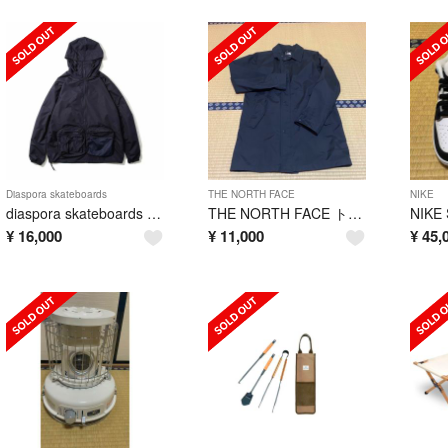
Diaspora skateboards
THE NORTH FACE
NIKE
diaspora skateboards anorakj acket
THE NORTH FACE トレンチコート
NIKE
¥
16,000
¥
11,000
¥
45,