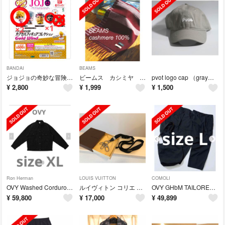
BANDAI
BEAMS
ジョジョの奇妙な冒険 ゴールドウィンド フィギュアセット
ビームス カシミヤ ストライプ マフラー バーガンディ ユニセックス
pvot logo cap （gray）グレーキャップ
¥
2,800
¥
1,999
¥
1,500
Ron Herman
LOUIS VUITTON
COMOLI
OVY Washed Corduroy Wide Relax Jacket bk
ルイヴィトン コリエ ポルトクレ タイガ ネックストラップ キーリング メンズ可
OVY GHbM TAILORED SETUP+BAG ブラック L
¥
59,800
¥
17,000
¥
49,899