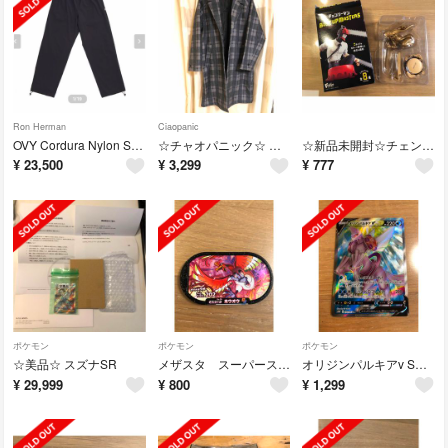
Ron Herman
Ciaopanic
OVY Cordura Nylon Stretch Easy Pants M
☆チャオパニック☆ チェスターコート オーバーコート ユニセックス グレー
☆新品未開封☆チェンソーマン バストアップマスターズ パワー ゴールド
¥
23,500
¥
3,299
¥
777
ポケモン
ポケモン
ポケモン
☆美品☆ スズナSR
メザスタ スーパースター ホウオウ ダイマックス
オリジンパルキアv SR ポケモンカード
¥
29,999
¥
800
¥
1,299