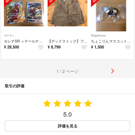
ポケモン
MegaHouse
セレナSR ＋テールナーCHR
【デッドストック】フランス軍 M52 ショーツ サイズ5 ショートパンツ
ちょこりんマスコット 劇場版 映画 呪術廻戦 ０ 祈本里香 五条悟
¥
29,500
¥
8,799
¥
1,500
1 / 2 ページ
取引の評価
5.0
評価を見る