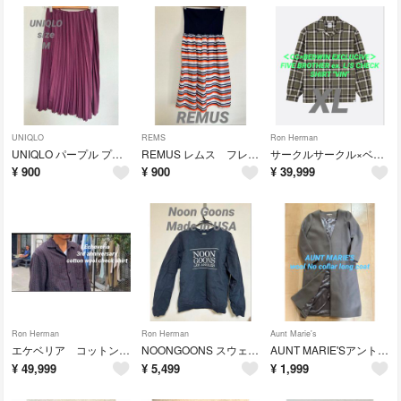
UNIQLO
REMS
Ron Herman
UNIQLO パープル プリーツロングスカート
REMUS レムス フレアスカート ひざ丈 チューブトップ ボーダー 韓国製
サークルサークル×ベドウィン ファイブブラザー シャツOVY
¥
900
¥
900
¥
39,999
Ron Herman
Ron Herman
Aunt Marie's
エケベリア コットン ウール チェック シャツ OVY kaja まさるの日着用
NOONGOONS スウェット ダークネイビー ロンハーマン アメリカ USA製
AUNT MARIE'Sアントマリーズ/肉厚ウールロングコートノーカラーアウター
¥
49,999
¥
5,499
¥
1,999