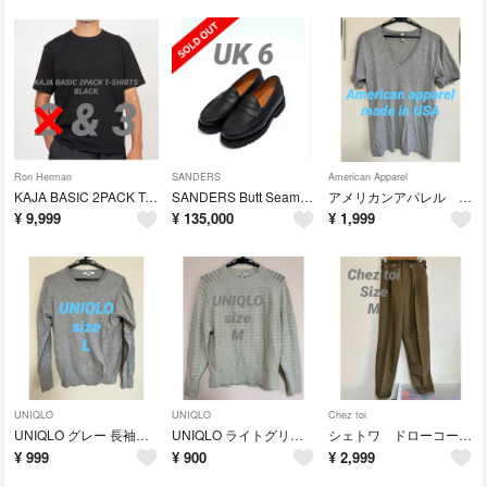
Ron Herman
SANDERS
American Apparel
KAJA BASIC 2PACK T-SHIRTS size3 BLACK ovy
SANDERS Butt Seam Loafer by OVY UK 6
アメリカンアパレル Tシャツ Ｖネック USA製 グレー S レディース メンズ
¥
9,999
¥
135,000
¥
1,999
UNIQLO
UNIQLO
Chez toi
UNIQLO グレー 長袖ニットセーター L カシミヤ混
UNIQLO ライトグリーン ニット Mサイズ
シェトワ ドローコード付 タックパンツ カーキ size M
¥
999
¥
900
¥
2,999