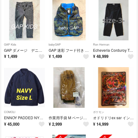
GAP Kids
babyGAP
Ron Herman
GAP ダメージ デニム ブラック6 EASY TAPER グレー 長ズボン
GAP 迷彩 フード付き 中綿ベストキッズ 4years 4歳 110〜120
Echeveria Corduroy Torouthers OVY kaja W
¥
1,499
¥
1,499
¥
48,999
COMOLI
ポケモン
ENNOY PADDED NYLON COACH JACKET (NAVY)L
作業用手袋 M ベージュ 消防 救助 レスキュー セイバーズ fs japan
オドリドリex sar インフェルノX ポケモンカードゲーム
¥
45,000
¥
2,999
¥
14,999