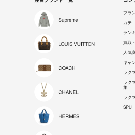
ブラ
Supreme
カテ
ラン
買取
LOUIS
VUITTON
人気
キャ
COACH
ラクマp
ラク
集
CHANEL
ラク
SPU
HERMES