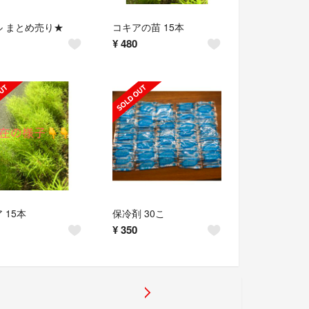
ル まとめ売り★
コキアの苗 15本
¥
480
 15本
保冷剤 30こ
¥
350