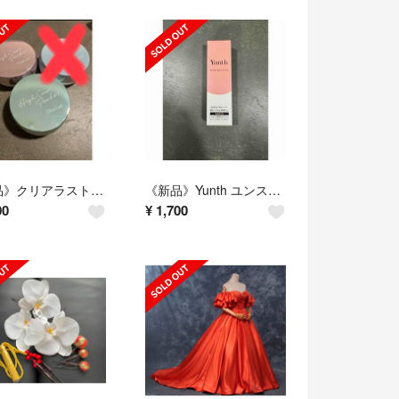
《新品》クリアラスト フェイスパウダー 2個セット
《新品》Yunth ユンス リンクル美白UVジェル
00
¥
1,700