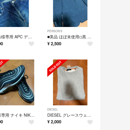
PERSON'S
たかお様専用 APC デニム
■美品 ほぼ未使用◽︎黒 スーツ 上下セット
00
¥
2,500
DIESEL
ベル様専用 ナイキ NIKE エアマックス97スニーカー
DIESEL グレースウェット
00
¥
2,000