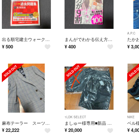
A.P.C
出る順宅建士ウォーク問過去問題集 １ ２０２１年版 第３４版
まんがでわかる伝え方が９割
¥
500
¥
400
¥
3,0
1LDK SELECT
NIKE
麻布テーラー スーツ 4点セット！！！
ましゅー様専用■新品 タグ付き ■ DAIWA PIER39 パンツのみ
¥
22,222
¥
20,000
¥
4,0