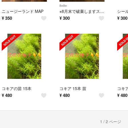
BeBe
ニュージーランド MAP
※8月末で破棄しますスカート 100cm
シー
¥
350
¥
300
¥
300
コキアの苗 15本
コキア 15本 苗
コキア
¥
480
¥
480
¥
480
1 / 2 ページ