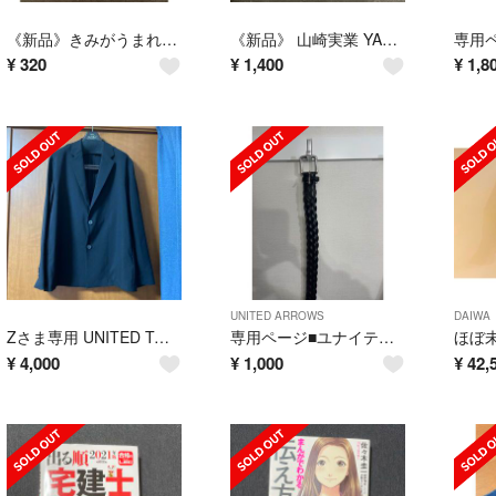
《新品》きみがうまれた日 オマケ付
《新品》 山崎実業 YAMAZAKI 傘立て マグネット
¥
320
¥
1,400
¥
1,8
UNITED ARROWS
DAIWA
Zさま専用 UNITED TOKYO 2 薄手ジャケット
専用ページ■ユナイテッドアローズ 革ベルト
¥
4,000
¥
1,000
¥
42,