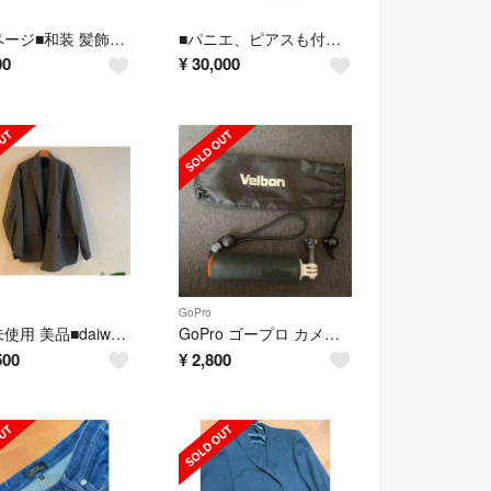
専用ページ■和装 髪飾り 胡蝶蘭
■パニエ、ピアスも付き■結婚式 カラードレス オレンジ
00
¥
30,000
GoPro
ほぼ未使用 美品■daiwa pier39 2021AW
GoPro ゴープロ カメラグリップ ザ・ハンドラー
500
¥
2,800