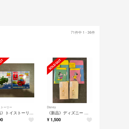
71件中 1 - 36件
ストーリー
Disney
《新品》トイストーリー トミカ エイリアン グリーンアーミーメン
《新品》ディズニー 封筒30枚セット
00
¥
1,500