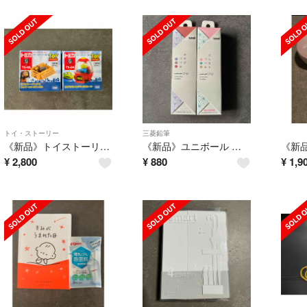
トイ・ストーリー
三菱鉛筆
《新品》トイストーリー トミカ エイリアン スリンキードッグ
《新品》ユニボール ワン みやびつづみ はんなりつづみ 0.38 6本セット
¥
2,800
¥
880
¥
1,9