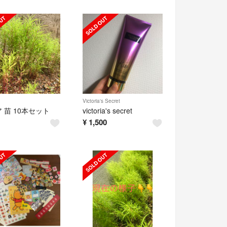
Victoria's Secret
 苗 10本セット
victoria's secret
¥
1,500