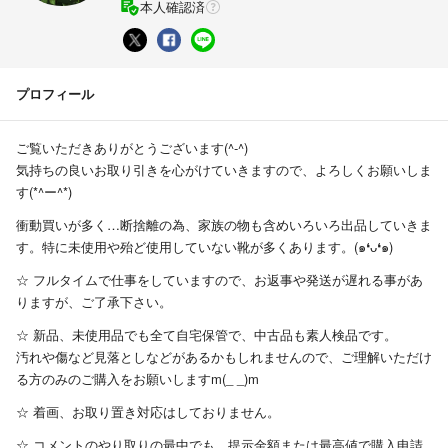
本人確認済
プロフィール
ご覧いただきありがとうございます(^-^)
気持ちの良いお取り引きを心がけていきますので、よろしくお願いしま
す(*^ー^*)
衝動買いが多く…断捨離の為、家族の物も含めいろいろ出品していきま
す。特に未使用や殆ど使用していない靴が多くあります。(๑❛ᴗ❛๑)
☆ フルタイムで仕事をしていますので、お返事や発送が遅れる事があ
りますが、ご了承下さい。
☆ 新品、未使用品でも全て自宅保管で、中古品も素人検品です。
汚れや傷など見落としなどがあるかもしれませんので、ご理解いただけ
る方のみのご購入をお願いしますm(_ _)m
☆ 着画、お取り置き対応はしておりません。
☆ コメントのやり取りの最中でも、提示金額または最高値で購入申請