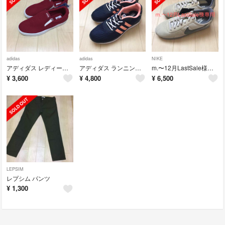
adidas
adidas
NIKE
アディダス レディース スリッポン スニーカー
アディダス ランニング シューズ
m.〜12月LastSale様専用 (ナイキ スニーカー)
¥
3,600
¥
4,800
¥
6,500
LEPSIM
レプシム パンツ
¥
1,300