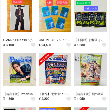
GIANNA Plus #10 K(&TEAM)／back 綱啓永＆樋口幸平
ONE PIECE ワンピース ナツコミ 夏コミ 2026 カード ルフィ 5枚
【未開封】お抹茶ほろり 抹茶キャンディ 4袋セット
¥
3,100
¥
24,400
¥
1,680
【新品未読】Precious 目黒蓮 特別版 2026年7月 プレシャス
【新品】 北中米ワールドカップ2026 パーフェクト観戦BOOK
【新品未読】鵺の陰陽師 15巻 シュリンク帯付き
¥
1,860
¥
2,200
¥
1,050