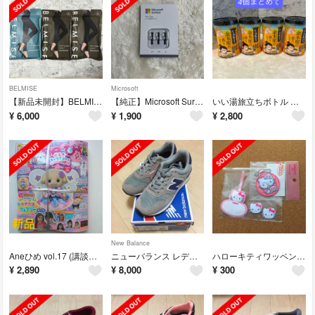
BELMISE
Microsoft
【新品未開封】BELMISE 着圧レギンス LL サイズ 計3足
【純正】Microsoft Surface ペン先キット GFU-00007
いい湯旅立ちボトル にごり湯 金木犀の香り 660g✖️4個
¥
6,000
¥
1,900
¥
2,800
New Balance
Aneひめ vol.17 (講談社MOOK) 付録付き シルバニア フローラ
ニューバランス レディース スニーカー
ハローキティワッペン&ネームワッペン
¥
2,890
¥
8,000
¥
300