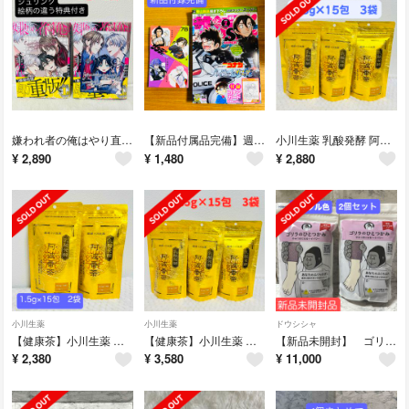
嫌われ者の俺はやり直しの世界で義弟達にごまをする ② 特典付き2冊 犬崎ヨナ
【新品付属品完備】週刊少年サンデーS 2026年 7月号 コナンカード付
小川生薬 乳酸発酵 阿波番茶 1.5g×15包 3袋セット
¥
2,890
¥
1,480
¥
2,880
小川生薬
小川生薬
ドウシシャ
【健康茶】小川生薬 乳酸発酵 阿波番茶 (1.5g×15包) 2袋セット
【健康茶】小川生薬 乳酸発酵 阿波番茶 (1.5g×15包) 3袋セット
【新品未開封】 ゴリラのひとつかみ パープル色 2個セット ふくらはぎケア
¥
2,380
¥
3,580
¥
11,000