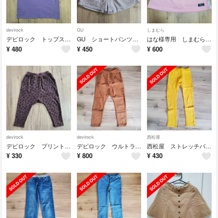
devirock
GU
しまむら
デビロック トップス 150
GU ショートパンツ 150
はな様専用 しまむら RICCARICCAインナー付スカート 140 2枚セット
¥
480
¥
450
¥
600
devirock
devirock
西松屋
デビロック プリント裏シャギーサルエルパンツ 100 モカ
デビロック ウルトラストレッチパンツ 140
西松屋 ストレッチパンツ 130
¥
330
¥
800
¥
430