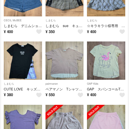
CECIL McBEE
しまむら
しまむら
しまむら デニムショートパンツ 150
しまむら sue キュロット 150
☆キラキラ☆様専用 しまむら インナー付スカート 160
¥
400
¥
350
¥
400
しまむら
pairmanon
GAP Kids
CUTE LOVE キッズTシャツ 160
ペアマノン Tシャツ 140
GAP スパンコールTシャツ 140
¥
380
¥
550
¥
400