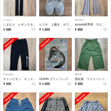
しまむら
devirock
しまむら レギンスタイツ 140
ヒラキ 上履き ホワイトメッシュ 24.5㎝
amada様専用 デビロック フレアパンツ ピンクグレージュ 160
¥
580
¥
1,000
¥
900
Champion
西松屋
チャンピオン キッズ 裏起毛ズボン 100
GORIN ゴリン リングロック シリンダー式 GR-700 ブラック キーを…
西松屋 ワイドパンツ 150
¥
500
¥
1,000
¥
500