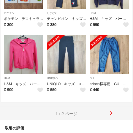
ポケモン
しまむら
H&M
ポケモン デコキャラシール
チャンピオン キッズ コーデュロイパンツ 100
H&M キッズ パーカー ネイビー 140
¥
300
¥
380
¥
990
H&M
UNIQLO
GU
H&M キッズ パーカー ピンク 140
UNIQLO キッズ スキニーパンツ ブラック 140
arinco様専用 GU キッズ ウエストリボンテーパードパンツ 150
¥
900
¥
550
¥
440
1 / 2 ページ
取引の評価