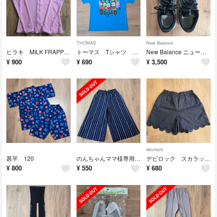
THOMAS
New Balance
ヒラキ MILK FRAPPE ラッシュガード ピンク 160
トーマス Tシャツ 120
New Balance ニューバランス 413 v3 25.5cm BLACK…
¥
900
¥
690
¥
3,500
devirock
甚平 120
のんちゃんママ様専用 paint set ガウチョパンツ 150
デビロック スカラップショートパンツ 160
¥
800
¥
550
¥
680