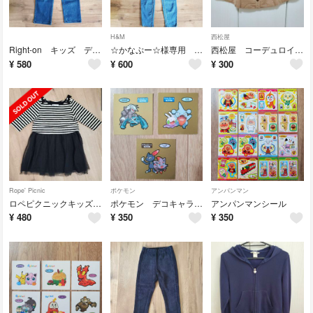
H&M
西松屋
Right-on キッズ デニム 140
☆かなぷー☆様専用 H&M ストレッチデニム 150
西松屋 コーデュロイスカート 130
¥
580
¥
600
¥
300
Rope' Picnic
ポケモン
アンパンマン
ロペピクニックキッズ ボーダーワンピース 100
ポケモン デコキャラシール
アンパンマンシール
¥
480
¥
350
¥
350