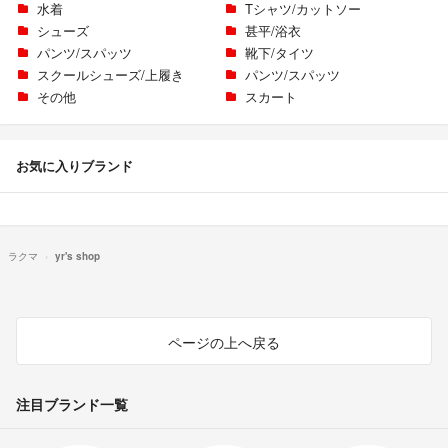
水着
Tシャツ/カットソー
シューズ
甚平/浴衣
パンツ/スパッツ
靴下/タイツ
スクールシューズ/上履き
パンツ/スパッツ
その他
スカート
お気に入りブランド
ラクマ
yr's shop
ページの上へ戻る
注目ブランド一覧