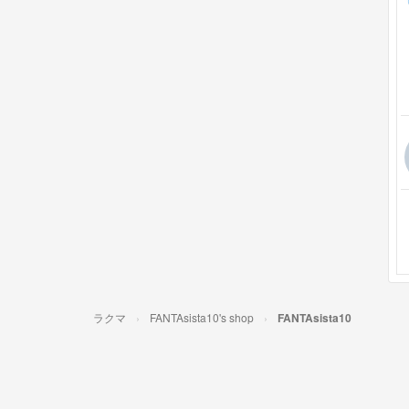
ラクマ
FANTAsista10's shop
FANTAsista10