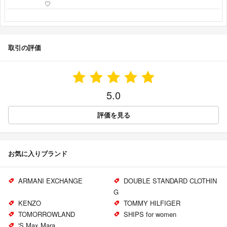
♡
取引の評価
5.0
評価を見る
お気に入りブランド
ARMANI EXCHANGE
DOUBLE STANDARD CLOTHIN
G
KENZO
TOMMY HILFIGER
TOMORROWLAND
SHIPS for women
'S Max Mara