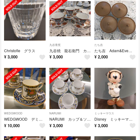
九谷青窯
たち吉
Christofle グラス
九谷焼 龍右衛門 カップ＆ソーサー
たち吉 Adam&Eve 蓋付き小椀
¥
3,000
¥
3,000
¥
2,000
WEDGWOOD
NARUMI
ミッキーマウス
WEDGWOOD デミタスカップ＆ソーサー
NARUMI カップ＆ソーサー 5客セット
Disney ミッキーマウス 置物
¥
10,000
¥
3,000
¥
3,000