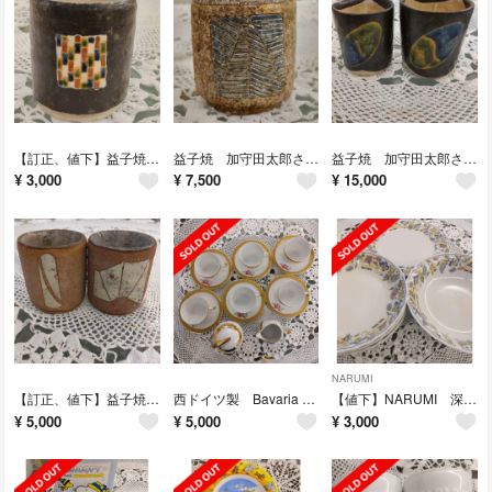
【訂正、値下】益子焼 加守田太郎さん 湯呑 共箱なし
益子焼 加守田太郎さん 湯呑 共箱なし
益子焼 加守田太郎さん 湯呑 共箱なし
¥
3,000
¥
7,500
¥
15,000
NARUMI
【訂正、値下】益子焼 加守田太郎さん 湯呑 共箱なし
西ドイツ製 Bavaria Seltmann Weiden
【値下】NARUMI 深皿、サラダボウル、プレートセット
¥
5,000
¥
5,000
¥
3,000