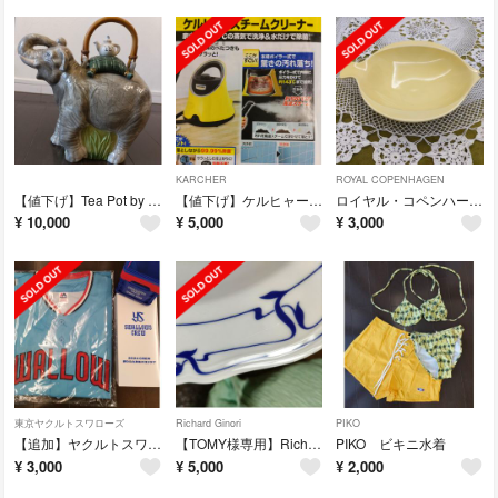
KARCHER
ROYAL COPENHAGEN
【値下げ】Tea Pot by ANDY CORNWALL ティーポット
【値下げ】ケルヒャー スチームクリーナー SC JTK20
ロイヤル・コペンハーゲン 魚型ボール
¥
10,000
¥
5,000
¥
3,000
東京ヤクルトスワローズ
Richard Ginori
PIKO
【追加】ヤクルトスワローズ ファンクラブ ユニフォーム
【TOMY様専用】Richard Ginori スープボール
PIKO ビキニ水着
¥
3,000
¥
5,000
¥
2,000