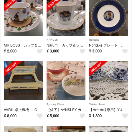
NARUMI
Noritake
MR.BOSS カップ＆ソーサー 2客セット
Narumi カップ＆ソーサー2客セット
Noritake プレート 直径18センチ
¥
2,000
¥
3,000
¥
3,000
Aynsley China
Yukiko Hanai
AVRIL 卓上織機 LOOM30
【値下】AYNSLEY カップ＆ソーサー
【ホーホ様専用】YUKIKO HANAI カップ＆ソーサー
¥
8,000
¥
5,000
¥
1,800