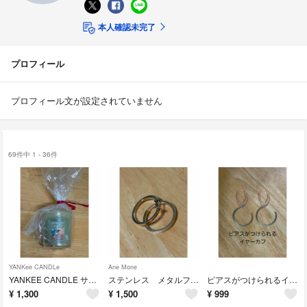
本人確認未完了
プロフィール
プロフィール文が設定されていません
69件中 1 - 36件
YANKee CANDLe
Ane Mone
YANKEE CANDLE サンプラー Sage & Citrus
ステンレス メタルフープイヤリング[直径27mm]
ピアスがつけられるイヤーカフ
¥
1,300
¥
1,500
¥
999