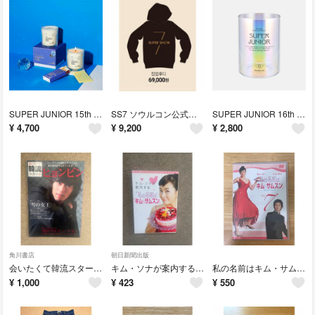
SUPER JUNIOR 15th アロマキャンドル シウォン
SS7 ソウルコン公式 ジップアップフーディ
SUPER JUNIOR 16th グラス シウォン
¥
4,700
¥
9,200
¥
2,800
角川書店
朝日新聞出版
会いたくて韓流スター 1 ヒョンビン2007年
キム・ソナが案内する「私の名前はキム・サムスン」
私の名前はキム・サムスン DVD Vol. 7
¥
1,000
¥
423
¥
550