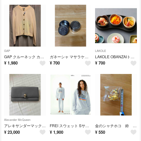
GAP
LAKOLE
GAP クルーネック カーディガン アイボリー Mサイズ
ガネーシャ マサラケース 2個セット
LAKOLE OBANZAIトレイ L ホワイト 新品
¥
1,980
¥
700
¥
700
Alexander McQueen
アレキサンダーマックイーン 長財布 スカル グレー
FREI スウェット Sサイズ ライトグレー
金のシャチホコ 鈴 置き物
¥
23,000
¥
1,900
¥
550