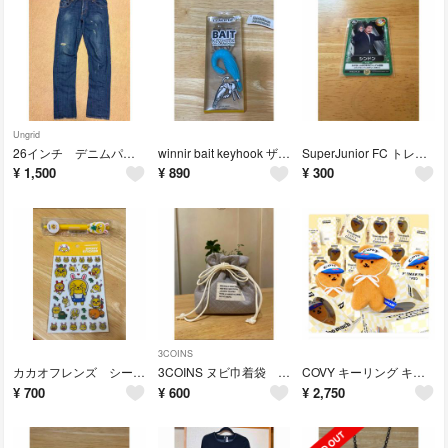
Ungrid
26インチ デニムパンツ アングリッド
winnir bait keyhook ザリガニキーホルダー
SuperJunior FC トレカ シンドン
¥
1,500
¥
890
¥
300
3COINS
カカオフレンズ シール＆ボールペンセット
3COINS ヌビ巾着袋 グレー
COVY キーリング キーホルダー
¥
700
¥
600
¥
2,750