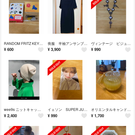
RANDOM FRITZ KEYRING 韓国
喪服 半袖アンサンブルワンピース 11号
ヴィンテージ ビジューネックレス
¥
600
¥
3,900
¥
990
wee9s ニットキャップ アイボリー L
イェソン SUPER JUNIOR トレカ 18周年 1t's 8lue
オリエンタルキャンドルポット カモミール
¥
2,400
¥
990
¥
1,700