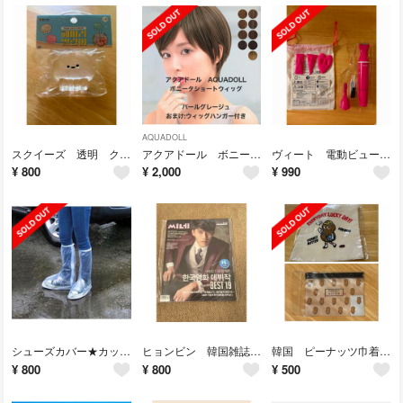
AQUADOLL
スクイーズ 透明 クラゲ
アクアドール ボニータショートウィッグ グレージュ
ヴィート 電動ビューティートリマー
¥
800
¥
2,000
¥
990
シューズカバー★カッパの足
ヒョンビン 韓国雑誌CINE21
韓国 ピーナッツ巾着袋&ポーチ
¥
800
¥
800
¥
500