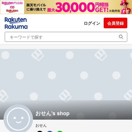
ログイン
会員登録
おせん's shop
おせん