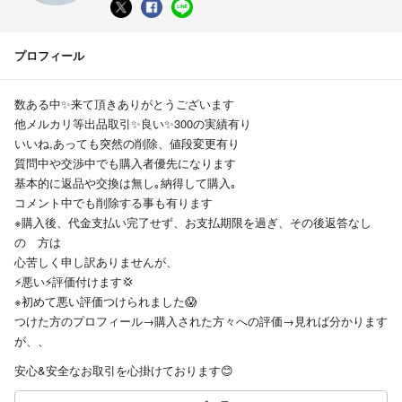
プロフィール
数ある中✨来て頂きありがとうございます
他メルカリ等出品取引✨良い✨300の実績有り
いいね,あっても突然の削除、値段変更有り
質問中や交渉中でも購入者優先になります
基本的に返品や交換は無し｡納得して購入｡
コメント中でも削除する事も有ります
※購入後、代金支払い完了せず、お支払期限を過ぎ、その後返答なし
の゙方は
心苦しく申し訳ありませんが、
⚡悪い⚡評価付けます💢
※初めて悪い評価つけられました😱
つけた方のプロフィール→購入された方々への評価→見れば分かります
が、、
安心&安全なお取引を心掛けております😊