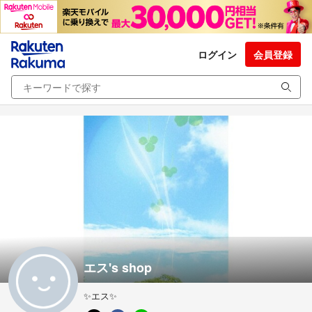
ログイン
会員登録
エス's shop
✨エス✨